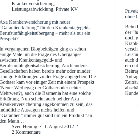
Krankenversicherung
,
Leistungsabwicklung
,
Private KV
Privat
ohne 
Axa Krankenversicherung mit neuer
Beim L
“Garantieerklärung” für den Krankentagegeld-
der “h
Berufsunfähigkeitsübergang – mehr als nur ein
doch g
Prospekt?
Krank
In vergangenen Blogbeiträgen ging es schon
versch
einige Male um die Frage des Überganges
Leistu
zwischen Krankentagegeld- und
auch d
Berufsunfähigkeitsabsicherung. Auch andere
ein en
Gesellschaften haben bereits mehr oder minder
Beitra
sinnige Erklärungen zu der Frage abgegeben. Die
Antrag
Gothaer kam vor einiger Zeit mit einem Prospekt
Zeiträ
(Neuer Werbegag der Gothaer oder echter
abschä
Mehrwert?), auch die Barmenia hat eine solche
Kunden
Erklärung. Nun scheint auch bei der Axa
Krankenversicherung angekommen zu sein, das
mündliche Aussagen nichts helfen und
“Garantien” immer gut sind um ein Produkt “an
den Mann…
Sven Hennig
1. August 2012
2 Kommentare