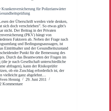
e Krankenversicherung für Polizeianwärter
Gesundheitsprüfung
esen der Überschrift werden viele denken,
at sich doch verschrieben”. So etwas gibt’s
ar nicht. Der Beitrag in der Privaten
enversicherung (PKV) hängt von
iedenen Faktoren ab. Neben der Frage nach
ngsumfang und Bedingungsaussagen, ist
as Eintrittsalter und der Gesundheitszustand
tscheidender Punkt für die Bemessung des
ges. Durch das Beantworten der Fragen im
 (die je nach Gesellschaft unterschiedliche
ume abfragen), kann der Risikoprüfer
tzen, ob ein Zuschlag erforderlich ist, der
 vielleicht ganz abgelehnt…
Sven Hennig
29. Juni 2011
2 Kommentare