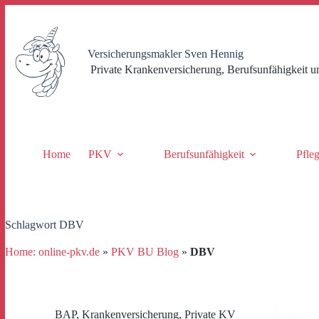
Zum
Inhalt
springen
Versicherungsmakler Sven Hennig
Private Krankenversicherung, Berufsunfähigkeit u
Home
PKV
Berufsunfähigkeit
Pfle
Schlagwort
DBV
Home: online-pkv.de
»
PKV BU Blog
»
DBV
BAP
,
Krankenversicherung
,
Private KV