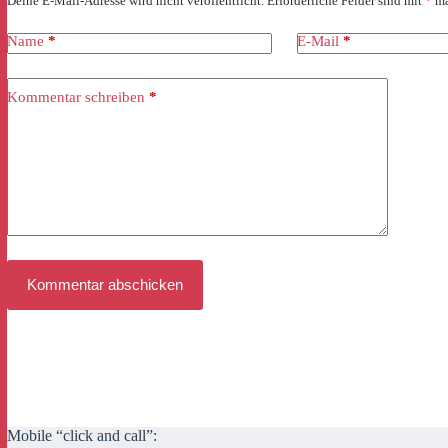
Deine E-Mail-Adresse wird nicht veröffentlicht.
Erforderliche Felder sind mit
*
ma
Name
*
E-Mail
*
Kommentar schreiben
*
Kommentar abschicken
Mobile “click and call”: