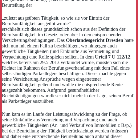
Beurteilung der
„zuletzt ausgeübten Tätigkeit, so wie sie vor Eintritt der
Berufsunfähigkeit ausgeübt wurde“
erschließt sich dieses grundsätzlich schon aus der Definition der
Berufsunfähigkeit im Gesetz, oder aber in den entsprechenden
Versicherungsbedingungen. Das
Oberlandesgericht Dresden
hatte
sich nun mit einem Fall zu beschäftigen, wo hingegen auch
gewerbliche Tätigkeiten (und Einkünfte aus Vermietung und
Verpachtung) eine Rolle spielen sollten. In dem
Urteil 7 U 122/12
,
welches bereits am 29.5.2013 verkündet wurde, mussten sich die
Richter im Rahmen der Berufungsverhandlung mit dem Fall eines
selbstständigen Parkettlegers beschäftigen. Dieser machte gegen
seine Versicherung Ansprüche wegen eingetretener
Berufsunfähigkeit geltend und wollte die entsprechende Rente
ausgezahlt bekommen. Aufgrund gesundheitlicher
Beeinträchtigungen war dieser nicht mehr in der Lage, seinen Beruf
als Parkettleger auszuüben.
Nun kam es im Laufe der Leistungsabwicklung zu der Frage, ob
seine Einkünfte aus Vermietung und Verpachtung und auch
gewerbliche Tätigkeiten (An- und Verkauf von Immobilien z Bsp.)
bei der Beurteilung der Tätigkeit berücksichtigt werden (müssen)
und daher eine entsprechende Beurteilung auch anhand dieser