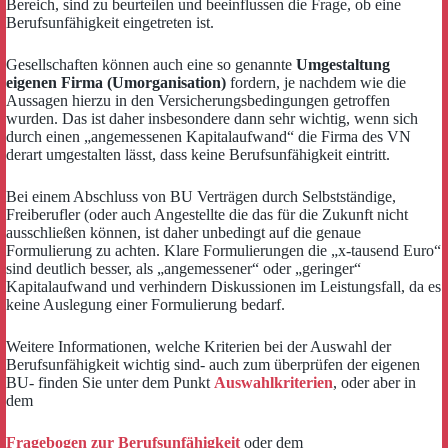
Bereich, sind zu beurteilen und beeinflussen die Frage, ob eine
Berufsunfähigkeit eingetreten ist.
Gesellschaften können auch eine so genannte
Umgestaltung
eigenen Firma (Umorganisation)
fordern, je nachdem wie die
Aussagen hierzu in den Versicherungsbedingungen getroffen
wurden. Das ist daher insbesondere dann sehr wichtig, wenn sich
durch einen „angemessenen Kapitalaufwand“ die Firma des VN
derart umgestalten lässt, dass keine Berufsunfähigkeit eintritt.
Bei einem Abschluss von BU Verträgen durch Selbstständige,
Freiberufler (oder auch Angestellte die das für die Zukunft nicht
ausschließen können, ist daher unbedingt auf die genaue
Formulierung zu achten. Klare Formulierungen die „x-tausend Euro“
sind deutlich besser, als „angemessener“ oder „geringer“
Kapitalaufwand und verhindern Diskussionen im Leistungsfall, da es
keine Auslegung einer Formulierung bedarf.
Weitere Informationen, welche Kriterien bei der Auswahl der
Berufsunfähigkeit wichtig sind- auch zum überprüfen der eigenen
BU- finden Sie unter dem Punkt
Auswahlkriterien
, oder aber in
dem
Fragebogen zur Berufsunfähigkeit
oder dem