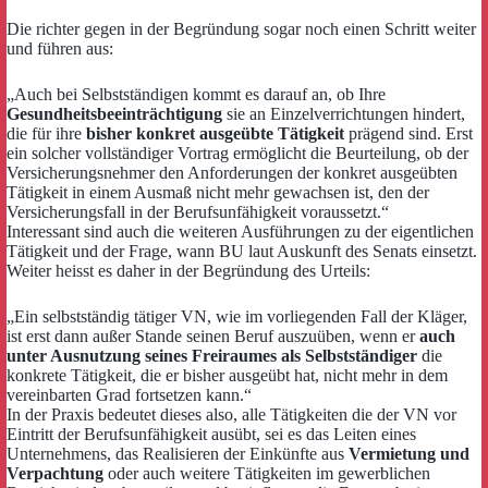
Die richter gegen in der Begründung sogar noch einen Schritt weiter
und führen aus:
„Auch bei Selbstständigen kommt es darauf an, ob Ihre
Gesundheitsbeeinträchtigung
sie an Einzelverrichtungen hindert,
die für ihre
bisher konkret ausgeübte Tätigkeit
prägend sind. Erst
ein solcher vollständiger Vortrag ermöglicht die Beurteilung, ob der
Versicherungsnehmer den Anforderungen der konkret ausgeübten
Tätigkeit in einem Ausmaß nicht mehr gewachsen ist, den der
Versicherungsfall in der Berufsunfähigkeit voraussetzt.“
Interessant sind auch die weiteren Ausführungen zu der eigentlichen
Tätigkeit und der Frage, wann BU laut Auskunft des Senats einsetzt.
Weiter heisst es daher in der Begründung des Urteils:
„Ein selbstständig tätiger VN, wie im vorliegenden Fall der Kläger,
ist erst dann außer Stande seinen Beruf auszuüben, wenn er
auch
unter Ausnutzung seines Freiraumes als Selbstständiger
die
konkrete Tätigkeit, die er bisher ausgeübt hat, nicht mehr in dem
vereinbarten Grad fortsetzen kann.“
In der Praxis bedeutet dieses also, alle Tätigkeiten die der VN vor
Eintritt der Berufsunfähigkeit ausübt, sei es das Leiten eines
Unternehmens, das Realisieren der Einkünfte aus
Vermietung und
Verpachtung
oder auch weitere Tätigkeiten im gewerblichen