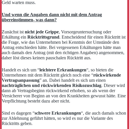
Geld warten muss.
Und wenn die Angaben dann nicht mit dem Antrag
übereinstimmen- was dann?
Zunächst ist
nicht jede Grippe
, Vorsorgeuntersuchung oder
Erkältung ein
Rücktrittsgrund
. Entscheidend für einen Rücktritt ist
die Frage, wie das Unternehmen bei Kenntnis der Umstände den
Antrag entschieden hätte. Bei vergessenen Erkältungen hätte man
auch damals den Antrag (mit den richtigen Angaben) angenommen,
daher löst dieses keinen pauschalen Rücktritt aus.
Handelt es sich um “
leichtere Erkrankungen
“, so bieten die
Unternehmen mit dem Rücktritt gleich noch eine “
rückwirkende
Vertragsanpassung
” an. Dabei handelt es sich um einen
nachträglichen und rückwirkenden Risikozuschlag
. Dieser wird
dann ab Vertragsbeginn rückwirkend erhoben, so als wenn der
Versicherer von Beginn an von den Krankheiten gewusst hätte. Eine
Verpflichtung besteht dazu aber nicht.
Sind es dagegen “
schwere Erkrankungen
“, die auch damals schon
zur Ablehnung geführt hätten, so wird es nur die Variante des
Rücktritts geben.