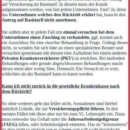
auf Versicherung im Basistarif. In diesem muss der Kunde
aufgenommen werden, von fast jedem Unternehmen. Fast? Ja, denn
das
Unternehmen welches den Rücktritt erklärt
hat, braucht den
Antrag auf Basistarif nicht annehmen
.
Sie sollten aber in jedem Fall erst
einmal versuchen bei dem
Unternehmen einen Zuschlag zu verhandeln
, ggf. kommt auch
ein Ausschluss für eine einzelne Behandlung in Frage. Gelingt dieses
nicht, so wenden Sie sich bitte an einen spezialisierten Berater und
versuchen gemeinsam mit diesem eine Aufnahme bei einem anderen
Privaten Krankenversicherer (PKV)
zu erreichen. Bei laufenden
Behandlungen oder gerade abgeschlossenen Behandlungen macht
dieses meist aber wenig Sinn. Dennoch: Ein Versuch ist es wert,
schlechter als der Basistarif kann es kaum werden.
Kann ich nicht zurück in die gesetzliche Krankenkasse nach
dem Rücktritt?
So ohne weiteres geht das leider nicht. Ausnahmen sind hierbei
natürlich Gründe, die zur
Versicherungspflicht führen
. In den
meisten Fällen tritt diese aber nur bis zum 55. Lebensjahr ein. Dazu
muss entweder das Gehalt unter die
Jahresarbeitentgeltgrenze
(JAEG)
fallen, oder Arbeitslosigkeit eintreten. Das zu “konstruieren”
ist aber nicht so einfach wie es scheint und will wohl durchdacht