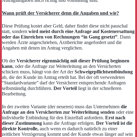
Antragsangaben auch richtig und vollständig sind.
Wann prüft der Versicherer denn die Angaben und wie?
Diese Prüfung kostet aber Geld, daher findet diese nicht pauschal
statt, sondern
wird meist durch eine Anfrage auf Kostenersattung
oder das Einreichen von Rechnungen “in Gang gesetzt”
. Dann
werden Ärzte angeschrieben, Arztberichte angefordert und die
Angaben mit denen im Antrag verglichen.
Ob der
Versicherer eigenmächtig mit dieser Prüfung beginnen
kann
, oder die Anfrage zur Weiterleitung an den Versicherten
schicken muss, hängt von der Art der
Schweigepflichtsentbindung
ab, die der Kunde im Antrag erteilt hat. Bei der oft verwendeten
“Standardvariante” darf der Versicherer entsprechende Anfragen
selbstständig durchführen.
Der Vorteil
liegt in der schnelleren
Bearbeitung.
In der zweiten Variante (der neueren) muss das Unternehmen
die
Anfrage an den Versicherten zur Weiterleitung senden
oder eine
individuelle Entbindung für den Einzelfall anfordern.
Erst nach
dieser Zustimmung
kann die Anfrage erfolgen.
Der Vorteil ist die
direkte Kontrolle,
auch wenn es dadurch natürlich zu einer
zeitlichen Verzögerung kommt und der Kunde etwas länger auf sein