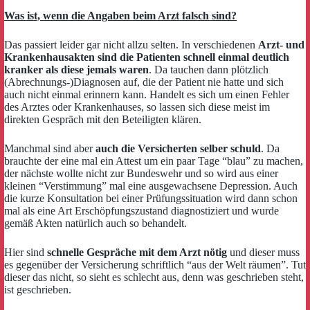
Was ist, wenn die Angaben beim Arzt falsch sind?
Das passiert leider gar nicht allzu selten. In verschiedenen
Arzt- und
Krankenhausakten sind die Patienten schnell einmal deutlich
kranker als diese jemals waren
. Da tauchen dann plötzlich
(Abrechnungs-)Diagnosen auf, die der Patient nie hatte und sich
auch nicht einmal erinnern kann. Handelt es sich um einen Fehler
des Arztes oder Krankenhauses, so lassen sich diese meist im
direkten Gespräch mit den Beteiligten klären.
Manchmal sind aber
auch die Versicherten selber schuld
. Da
brauchte der eine mal ein Attest um ein paar Tage “blau” zu machen,
der nächste wollte nicht zur Bundeswehr und so wird aus einer
kleinen “Verstimmung” mal eine ausgewachsene Depression. Auch
die kurze Konsultation bei einer Prüfungssituation wird dann schon
mal als eine Art Erschöpfungszustand diagnostiziert und wurde
gemäß Akten natürlich auch so behandelt.
Hier sind
schnelle Gespräche mit dem Arzt nötig
und dieser muss
es gegenüber der Versicherung schriftlich “aus der Welt räumen”. Tut
dieser das nicht, so sieht es schlecht aus, denn was geschrieben steht,
ist geschrieben.