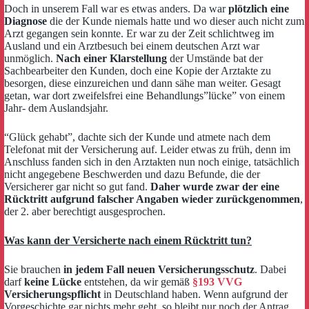
Doch in unserem Fall war es etwas anders. Da war
plötzlich eine
Diagnose
die der Kunde niemals hatte und wo dieser auch nicht zum
Arzt gegangen sein konnte. Er war zu der Zeit schlichtweg im
Ausland und ein Arztbesuch bei einem deutschen Arzt war
unmöglich.
Nach einer Klarstellung
der Umstände bat der
Sachbearbeiter den Kunden, doch eine Kopie der Arztakte zu
besorgen, diese einzureichen und dann sähe man weiter. Gesagt
getan, war dort zweifelsfrei eine Behandlungs”lücke” von einem
Jahr- dem Auslandsjahr.
“Glück gehabt”, dachte sich der Kunde und atmete nach dem
Telefonat mit der Versicherung auf. Leider etwas zu früh, denn im
Anschluss fanden sich in den Arztakten nun noch einige, tatsächlich
nicht angegebene Beschwerden und dazu Befunde, die der
Versicherer gar nicht so gut fand.
Daher wurde zwar der eine
Rücktritt aufgrund falscher Angaben wieder zurückgenommen
,
der 2. aber berechtigt ausgesprochen.
Was kann der Versicherte nach einem Rücktritt tun?
Sie brauchen
in jedem Fall neuen Versicherungsschutz
. Dabei
darf
keine Lücke
entstehen, da wir gemäß
§193 VVG
Versicherungspflicht
in Deutschland haben. Wenn aufgrund der
Vorgeschichte gar nichts mehr geht, so bleibt nur noch der Antrag