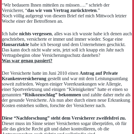
“Wir bedauern Ihnen mitteilen zu müssen….” schrieb der
Versicherer, “
das wir vom Vertrag zurücktreten
.”
Noch völlig aufgeregt von diesem Brief rief mich Mittwoch letzter
Woche einer der Betroffenen an.
Ich habe
nichts vergessen
, alles was ich wusste habe ich denen auch
geschrieben, versicherte er immer und immer wieder. Sogar eine
Hausarztakte
habe ich besorgt und dem Unternehmen geschickt.
Das kann doch nicht wahr sein, jetzt soll ich knapp ein Jahr nach
Vertragsbeginn ohne Versicherungsschutz dastehen?
Was war genau passiert?
Der Versicherte hatte im Juni 2010 einen
Antrag auf Private
Krankenversicherung
gestellt und war mit dem Leistungsumfang
soweit zufrieden. Wegen einiger Vorerkrankungen wie Allergie,
einer Sportverletzung und einigen “Kleinigkeiten” hatte er einen so
genannten
“Risikozuschlag” bekommen
und zahlte daher mehr als
der gesunde Versicherte. Als nun aber durch einen neue Erkrankung
Kosten entstehen sollten, forschte der Versicherer nach.
Diese “Nachforschung” steht dem Versicherer zweifelsfrei zu.
Dieser muss im Sinne seiner Versicherten sogar überprüfen, ob für
alle das gleiche Recht gilt und daher kontrollieren, ob die