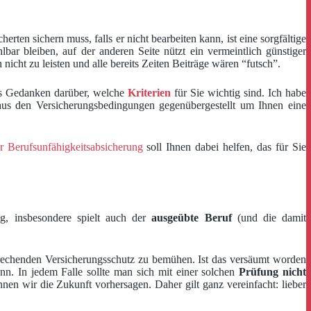
en sichern muss, falls er nicht bearbeiten kann, ist eine sorgfältige
r bleiben, auf der anderen Seite nützt ein vermeintlich günstiger
icht zu leisten und alle bereits Zeiten Beiträge wären “futsch”.
ges Gedanken darüber, welche
Kriterien
für Sie wichtig sind. Ich habe
aus den Versicherungsbedingungen gegenübergestellt um Ihnen eine
r Berufsunfähigkeitsabsicherung
soll Ihnen dabei helfen, das für Sie
g, insbesondere spielt auch der
ausgeübte Beruf
(und die damit
prechenden Versicherungsschutz zu bemühen. Ist das versäumt worden
nn. In jedem Falle sollte man sich mit einer solchen
Prüfung nicht
n wir die Zukunft vorhersagen. Daher gilt ganz vereinfacht: lieber