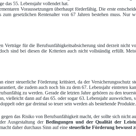
e das 55. Lebensjahr vollendet hat.
lementaren Voraussetzungen überhaupt förderfähig. Die erste entscheid
bis zum gesetzlichen Rentenalter von 67 Jahren bestehen muss. Nur we
ten Verträge für die Berufsunfähigkeitsabsicherung sind derzeit nicht vo
och sind bei diesen die Kriterien auch nicht vollständig erfüllt. Me
iner steuerliche Förderung kritisiert, da der Versicherungsschutz st
rantiert, die zudem auch noch bis zu dem 67. Lebensjahr eintreten ka
 berufsunfähig zu werden. Gerade die letzten Jahre gehören zu den teuer
, vielleicht dann auf das 65. oder sogar 63. Lebensjahr ausweichen, so 
 doppelt oder gar dreimal so teuer sein werden als bestehende Produkte.
egen das Risiko von Berufsunfähigkeit macht, der sollte sich nicht aus
der Ausgestaltung der
Bedingungen und der Qualität der Leist
acht daher durchaus Sinn auf eine
steuerliche Förderung bewusst z