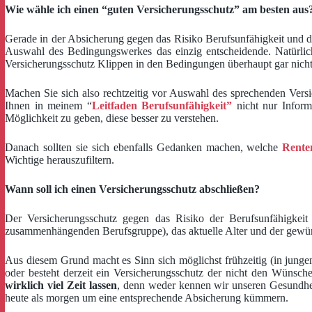
Wie wähle ich einen “guten Versicherungsschutz” am besten aus
Gerade in der Absicherung gegen das Risiko Berufsunfähigkeit und dam
Auswahl des Bedingungswerkes das einzig entscheidende. Natürlich
Versicherungsschutz Klippen in den Bedingungen überhaupt gar nichts. 
Machen Sie sich also rechtzeitig vor Auswahl des sprechenden Vers
Ihnen in meinem “
Leitfaden Berufsunfähigkeit”
nicht nur Inform
Möglichkeit zu geben, diese besser zu verstehen.
Danach sollten sie sich ebenfalls Gedanken machen, welche
Rente
Wichtige herauszufiltern.
Wann soll ich einen Versicherungsschutz abschließen?
Der Versicherungsschutz gegen das Risiko der Berufsunfähigkei
zusammenhängenden Berufsgruppe), das aktuelle Alter und der gewün
Aus diesem Grund macht es Sinn sich möglichst frühzeitig (in jung
oder besteht derzeit ein Versicherungsschutz der nicht den Wünsch
wirklich viel Zeit lassen
, denn weder kennen wir unseren Gesundhei
heute als morgen um eine entsprechende Absicherung kümmern.