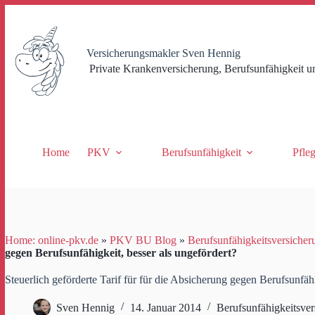
Zum
Inhalt
springen
Versicherungsmakler Sven Hennig
Private Krankenversicherung, Berufsunfähigkeit u
Home
PKV
Berufsunfähigkeit
Pfle
Home: online-pkv.de
»
PKV BU Blog
»
Berufsunfähigkeitsversicher
gegen Berufsunfähigkeit, besser als ungefördert?
Steuerlich geförderte Tarif für für die Absicherung gegen Berufsunfähi
Sven Hennig
14. Januar 2014
Berufsunfähigkeitsver