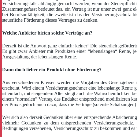
Versicherungsfalls abhängig gemacht werden, wenn der Steuerpflichtig
Zusammengefasst bedeutet das, ein Vertrag ist nur unter zwei ganz e
bei Berufsunfähigkeit, die zweite ist das der Versicherungsschutz 
steuerliche Förderung dieses Vertrages zu denken.
Welche Anbieter bieten solche Verträge an?
Derzeit ist die Antwort ganz einfach: keiner! Die steuerlich geförder
Es gibt zwar Anbieter mit Produkten einer “lebenslangen“ Rente, jed
Ausgestaltung der lebenslangen Rente.
Dann doch lieber ein Produkt ohne Förderung?
Aus verschiedenen Kreisen werden die Vorgaben des Gesetzgebers an e
erscheint. Wird einem Versicherungsnehmer eine lebenslange Rente ga
ist einfach, mit steigendem Alter steigt auch die Wahrscheinlichkeit
einem “normalen” Vertrag das Endalter entsprechend modifizieren kann
der Praxis jedoch auch dazu, dass die Verträge (so erste Schätzungen)
Wer sich also derzeit Gedanken über eine entsprechende Absicherung g
vielmehr Gedanken zu dem entsprechenden Versicherungsschutz, 
Bedingungen versehenen, Versicherungsschutz zu bekommen und es m