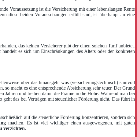
ende Voraussetzung ist die Versicherung mit einer lebenslangen Rente
nn diese beiden Voraussetzungen erfüllt sind, ist überhaupt an eine
rhanden, das keinen Versicherer gibt der einen solchen Tarif anbietet.
ist handelt es sich um Einschränkungen des Alters oder der konkreten
ellenweise über das hinausgeht was (versicherungstechnisch) sinnvoll
nn, so macht es eine entsprechende Absicherung sehr teuer. Der Grund
sten Jahren und treiben damit die Prämie in die Höhe. Während man bei
geht das bei Verträgen mit steuerlicher Förderung nicht. Das führt in
schließlich auf die steuerliche Förderung konzentrieren, sondern sich
ung
machen. Es ist viel wichtiger einen ausgewogenen, mit guten
u verzichten
.