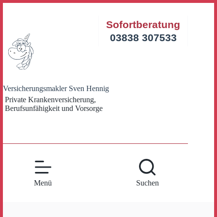
Zum
Inhalt
Sofortberatung
springen
03838 307533
Versicherungsmakler Sven Hennig
Private Krankenversicherung,
Berufsunfähigkeit und Vorsorge
Menü
Suchen