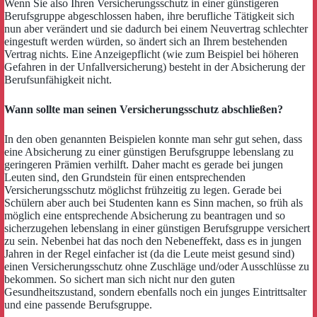
Wenn Sie also Ihren Versicherungsschutz in einer günstigeren
Berufsgruppe abgeschlossen haben, ihre berufliche Tätigkeit sich
nun aber verändert und sie dadurch bei einem Neuvertrag schlechter
eingestuft werden würden, so ändert sich an Ihrem bestehenden
Vertrag nichts. Eine Anzeigepflicht (wie zum Beispiel bei höheren
Gefahren in der Unfallversicherung) besteht in der Absicherung der
Berufsunfähigkeit nicht.
Wann sollte man seinen Versicherungsschutz abschließen?
In den oben genannten Beispielen konnte man sehr gut sehen, dass
eine Absicherung zu einer günstigen Berufsgruppe lebenslang zu
geringeren Prämien verhilft. Daher macht es gerade bei jungen
Leuten sind, den Grundstein für einen entsprechenden
Versicherungsschutz möglichst frühzeitig zu legen. Gerade bei
Schülern aber auch bei Studenten kann es Sinn machen, so früh als
möglich eine entsprechende Absicherung zu beantragen und so
sicherzugehen lebenslang in einer günstigen Berufsgruppe versichert
zu sein. Nebenbei hat das noch den Nebeneffekt, dass es in jungen
Jahren in der Regel einfacher ist (da die Leute meist gesund sind)
einen Versicherungsschutz ohne Zuschläge und/oder Ausschlüsse zu
bekommen. So sichert man sich nicht nur den guten
Gesundheitszustand, sondern ebenfalls noch ein junges Eintrittsalter
und eine passende Berufsgruppe.