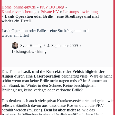
Home: online-pkv.de
»
PKV BU Blog
»
Krankenversicherung
»
Private KV
»
Leistungsabwicklung
»
Lasik Operation oder Brille – eine Streitfrage und mal
wieder ein Urteil
Lasik Operation oder Brille – eine Streitfrage und mal
wieder ein Urteil
Sven Hennig
4. September 2009
Leistungsabwicklung
Das Thema
Lasik und die Korrektur der Fehlsichtigkeit der
Augen durch eine Laseroperation
beschäftigt viele. Wäre es nicht
schön wenn man keine Brille mehr tragen müsse? Im Sommer an
den Strand, im Winter in den Schnee. Keine beschlagenen
Brillengläser, keine verlegte oder verlorene Brille?
Das denken sich auch viele privat Krankenversicherte und gehen wie
selbstverständlich davon aus, dass diese Kosten durch die PKV
bezahlt werden (müssen).
Dem ist aber nicht so
, wie das
Amtsgericht München in einem kürzlich veröffentlichten Urteil