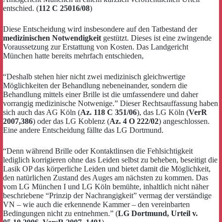
entschied. (
112 C 25016/08
)
Diese Entscheidung wird insbesondere auf den Tatbestand der
medizinischen Notwendigkeit
gestützt. Dieses ist eine zwingende
Voraussetzung zur Erstattung von Kosten. Das Landgericht
München hatte bereits mehrfach entschieden,
“Deshalb stehen hier nicht zwei medizinisch gleichwertige
Möglichkeiten der Behandlung nebeneinander, sondern die
Behandlung mittels einer Brille ist die umfassendere und daher
vorrangig medizinische Notwenige.” Dieser Rechtsauffassung haben
sich auch das AG Köln (
Az. 118 C 351/06
), das LG Köln (
VerR
2007,386
) oder das LG Koblenz (
Az. 4 O 222/02
) angeschlossen.
Eine andere Entscheidung fällte das LG Dortmund.
“Denn während Brille oder Kontaktlinsen die Fehlsichtigkeit
lediglich korrigieren ohne das Leiden selbst zu beheben, beseitigt die
Lasik OP das körperliche Leiden und bietet damit die Möglichkeit,
den natürlichen Zustand des Auges am nächsten zu kommen. Das
vom LG München I und LG Köln bemühte, inhaltlich nicht näher
beschriebene “Prinzip der Nachrangigkeit” vermag der verständige
VN – wie auch die erkennende Kammer – den vereinbarten
Bedingungen nicht zu entnehmen.” (
LG Dortmund, Urteil v.