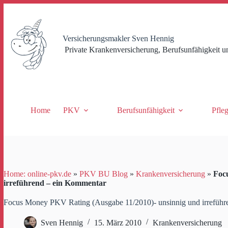
Zum
Inhalt
springen
Versicherungsmakler Sven Hennig
Private Krankenversicherung, Berufsunfähigkeit u
Home
PKV
Berufsunfähigkeit
Pfle
Home: online-pkv.de
»
PKV BU Blog
»
Krankenversicherung
»
Foc
irreführend – ein Kommentar
Focus Money PKV Rating (Ausgabe 11/2010)- unsinnig und irreführ
Sven Hennig
15. März 2010
Krankenversicherung