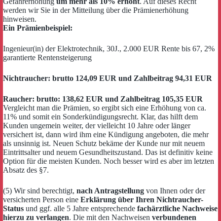
Gefahrerhöhung
um mehr als 10% erhöht
. Auf dieses Recht
werden wir Sie in der Mitteilung über die Prämienerhöhung
hinweisen.
Ein Prämienbeispiel:
Ingenieur(in) der Elektrotechnik, 30J., 2.000 EUR Rente bis 67, 2%
garantierte Rentensteigerung
Nichtraucher: brutto 124,09 EUR und Zahlbeitrag 94,31 EUR
Raucher: brutto: 138,62 EUR und Zahlbeitrag 105,35 EUR
Vergleicht man die Prämien, so ergibt sich eine Erhöhung von ca.
11% und somit ein Sonderkündigungsrecht. Klar, das hilft dem
Kunden ungemein weiter, der vielleicht 10 Jahre oder länger
versichert ist, dann wird ihm eine Kündigung angeboten, die mehr
als unsinnig ist. Neuen Schutz bekäme der Kunde nur mit neuem
Eintrittsalter und neuem Gesundheitszustand. Das ist definitiv keine
Option für die meisten Kunden. Noch besser wird es aber im letzten
Absatz des §7.
(5) Wir sind berechtigt,
nach Antragstellung
von Ihnen oder der
versicherten Person eine
Erklärung über Ihren Nichtraucher-
Status
und ggf. alle 5 Jahre entsprechende
fachärztliche Nachweise
hierzu zu verlangen
. Die mit den Nachweisen
verbundenen