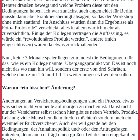
Berater draußen bewegt und welche Problem diese mit den
Bedingungen haben. Ich war zunächst auch angemeldet für Berlin,
musste dann aber krankheitsbedingt absagen, so das der Workshop
ohne mich stattfand. Im Anschluss wurden dann die Ergebnisse als
Foto-“Protokolle” verschickt, alles in allem war ich mehr als
zuversichtlich. Einige der Kollegen vertragen die Auffassung, es
würde ein “revolutionäres Produkt werden”, andere (mich
eingeschlossen) waren da etwas zurückhaltender.
Nun, keine 3 Monate später liegen zumindest die Bedingungen für
das- wie es ein Kollege nannte- Übergangsprodukt vor. Das ist noch
nicht das wo man hin will, sondern der erste von drei Schritten,
welche dann zum 1.6. und 1.1.15 weiter umgesetzt werden sollen.
Warum “ein bisschen” Änderung?
Änderungen an Versicherungsbedingungen sind ein Prozess, etwas
was sicher nicht von heute auf morgen zu machen ist. Da ist nicht
nur der Versicherer selbst (schon hier gibt es neben Vertrieb, Produkt,
Leistung viele Menschen die mitreden möchten) sondern auch ein
eventueller Rückversicherer. Auch der will gerade bei den
Bedingungen, der Annahmepolitik und/ oder den Antragsfragen
mitreden, denn auch er trägt einen großen Teil des neu eingekauften