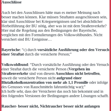
Ausschlüsse
Auch bei den Ausschlüssen hätte man es meiner Meinung nach
besser machen können. Klar müssen Straftaten ausgeschlossen sein,
klar sind Ausschlüsse bei Kriegsereignissen und bei absichtlicher
Herbeiführung der BU nötig, aber was ist mit dem Straßenverkehr?
Hier mal die Regelung aus den Bedingungen der Bayerische,
verglichen mit den Formulierungen des Volkswohlbundes. Nicht
versichert sind BU Ereignisse…
Bayerische
: “c) durch
vorsätzliche Ausführung oder den Versuch
einer Straftat
durch die versicherte Person;”
Volkswohlbund
: “Durch vorsätzliche Ausführung oder den Versuch
einer Straftat durch die versicherte Person (
Vergehen im
Straßenverkehr
sind von diesem
Ausschluss nicht betroffen
,
soweit die versicherte Person nicht
aufgrund einer
Blutalkoholkonzentration von mehr als 1,1 Promille
oder infolge
des Genusses von Rauschmitteln fahruntüchtig war);”
Ich hoffe sehr, dass der Versicherer das noch hin bekommt und in
den folgenden Versionen der Bedingungen andere Lösungen schafft.
Raucher- besser nicht, Nichtraucher besser nicht anfangen