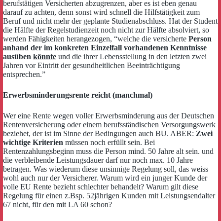
berufstätigen Versicherten abzugrenzen, aber es ist eben genau
darauf zu achten, denn sonst wird schnell die Hilfstätigkeit zum
Beruf und nicht mehr der geplante Studienabschluss. Hat der Student
die Hälfte der Regelstudienzeit noch nicht zur Hälfte absolviert, so
werden Fähigkeiten herangezogen, “welche die versicherte
Person
anhand der im konkreten Einzelfall vorhandenen Kenntnisse
ausüben
könnte
und die ihrer Lebensstellung in den letzten zwei
Jahren vor Eintritt der gesundheitlichen Beeinträchtigung
entsprechen.”
Erwerbsminderungsrente reicht (manchmal)
Wer eine Rente wegen voller Erwerbsminderung aus der Deutschen
Rentenversicherung oder einem berufsständischen Versorgungswerk
beziehet, der ist im Sinne der Bedingungen auch BU. ABER:
Zwei
wichtige Kriterien
müssen noch erfüllt sein. Bei
Rentenzahlungsbeginn muss die Person mind. 50 Jahre alt sein. und
die verbleibende Leistungsdauer darf nur noch max. 10 Jahre
betragen. Was wiederum diese unsinnige Regelung soll, das weiss
wohl auch nur der Versicherer. Warum wird ein junger Kunde der
volle EU Rente bezieht schlechter behandelt? Warum gilt diese
Regelung für einen z.Bsp. 52jährigen Kunden mit Leistungsendalter
67 nicht, für den mit LA 60 schon?