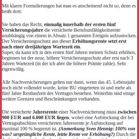
Mit klaren Formulierungen hat man es anscheinend nicht so, denn es
heißt dort:
Sie haben das Recht,
einmalig innerhalb der ersten fünf
Versicherungsjahre
die versicherte Berufsunfähigkeitsrente
unabhängig von einem in Absatz 1 genannten Ereignis aufzustocken.
Der Versicherungsschutz aus dieser
Erhöhungsrente setzt erst
nach einer dreijährigen Wartezeit ein
.
Super, da kann ich in den ersten fünf Jahren meinen Schutz erhöhen,
beginnen tut der neue, höhere Versicherungsschutz aber erst nach 3
Jahren Wartezeit (in der ich aber die höhere Prämie zahle). Sehr
eigenwillig.
Alle Nachversicherungen gelten nur dann, wenn das 45. Lebensjahr
noch nicht vollendet wurde, keine BU eingetreten ist und mehr als
fünf Jahre Restlaufzeit des Vertrages bestehen. Weiterhin sind einige
weitere Grenzen und Beschränkungen vorhanden.
Die versicherte
Jahresrente
einer Nachversicherung muss
zwischen
900 EUR und 6.000 EUR liegen
, wobei eine Aufstockung der bei
Vertragsabschluss versicherten Jahresrente je Aufstockung auf
maximal 100 % begrenzt ist.
(Anmerkung Sven Hennig: 100% von
was? ursprüngliche Rente, letzte Rente vor Erhöhung?)
Durch die