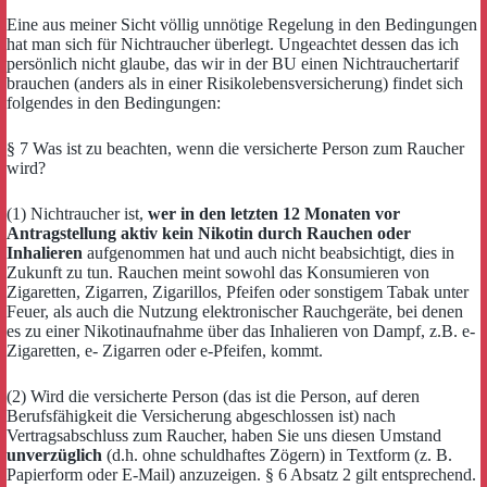
Eine aus meiner Sicht völlig unnötige Regelung in den Bedingungen
hat man sich für Nichtraucher überlegt. Ungeachtet dessen das ich
persönlich nicht glaube, das wir in der BU einen Nichtrauchertarif
brauchen (anders als in einer Risikolebensversicherung) findet sich
folgendes in den Bedingungen:
§ 7 Was ist zu beachten, wenn die versicherte Person zum Raucher
wird?
(1) Nichtraucher ist,
wer in den letzten 12 Monaten vor
Antragstellung aktiv kein Nikotin durch Rauchen oder
Inhalieren
aufgenommen hat und auch nicht beabsichtigt, dies in
Zukunft zu tun. Rauchen meint sowohl das Konsumieren von
Zigaretten, Zigarren, Zigarillos, Pfeifen oder sonstigem Tabak unter
Feuer, als auch die Nutzung elektronischer Rauchgeräte, bei denen
es zu einer Nikotinaufnahme über das Inhalieren von Dampf, z.B. e-
Zigaretten, e- Zigarren oder e-Pfeifen, kommt.
(2) Wird die versicherte Person (das ist die Person, auf deren
Berufsfähigkeit die Versicherung abgeschlossen ist) nach
Vertragsabschluss zum Raucher, haben Sie uns diesen Umstand
unverzüglich
(d.h. ohne schuldhaftes Zögern) in Textform (z. B.
Papierform oder E-Mail) anzuzeigen. § 6 Absatz 2 gilt entsprechend.