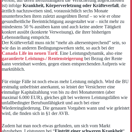
Person, auf deren Berufsfähigkeit die Versicherung abgeschlossen
ist) infolge
Krankheit, Körperverletzung oder Kräfteverfall
, die
ärztlich nachzuweisen sind, voraussichtlich sechs Monate
ununterbrochen ihren zuletzt ausgeübten Beruf – so wie er ohne
gesundheitliche Beeinträchtigung ausgestaltet war – nicht mehr zu
mindestens 50 % ausüben kann und auch keine andere Tätigkeit
konkret ausübt (konkrete Verweisung), die ihrer bisherigen
Lebensstellung entspricht.
Der Kräfteverfall muss nicht “mehr als altersentsprechend” sein, so
wie das in anderen Bedingungswerken steht, so auch bei der
Canada Life im neuen Tarif
. Eine Leistungsdynamik, also eine
garantierte Leistungs-/ Rentensteigerung
bei Bezug der Rente
kann vereinbart werden, gegen einen entsprechenden Aufpreis wie
marktüblich.
Für einige Fälle ist noch etwas mehr Leistung möglich. Wird die BU
erstmalig unbefristet anerkannt, so leistet der Versicherer eine
einmalige Kapitalzahlung von bis zu drei Monatsrenten (aber
maximal 6.000 EUR), gleiches gilt bei weiteren Leistungsfällen wie
unfallbedingter Berufsunfähigkeit und auch bei einer
Wiedereingliederung. Die genauen Vorgaben wann und wie geleistet
wird, die finden sich in §1 der AVB.
Zudem hat man noch etwas gefunden, um sich vom Markt
abzuheben. Leistungen bei “
Eintritt einer schweren Krankheit
“.