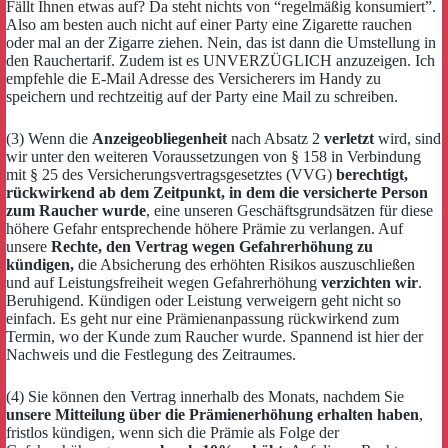
Fällt Ihnen etwas auf? Da steht nichts von “regelmäßig konsumiert”.
Also am besten auch nicht auf einer Party eine Zigarette rauchen
oder mal an der Zigarre ziehen. Nein, das ist dann die Umstellung in
den Rauchertarif. Zudem ist es UNVERZÜGLICH anzuzeigen. Ich
empfehle die E-Mail Adresse des Versicherers im Handy zu
speichern und rechtzeitig auf der Party eine Mail zu schreiben.
(3) Wenn die
Anzeigeobliegenheit
nach Absatz 2
verletzt
wird, sind
wir unter den weiteren Voraussetzungen von § 158 in Verbindung
mit § 25 des Versicherungsvertragsgesetztes (VVG)
berechtigt,
rückwirkend ab dem Zeitpunkt, in dem die versicherte Person
zum Raucher wurde
, eine unseren Geschäftsgrundsätzen für diese
höhere Gefahr entsprechende höhere Prämie zu verlangen. Auf
unsere
Rechte, den Vertrag wegen Gefahrerhöhung zu
kündigen,
die Absicherung des erhöhten Risikos auszuschließen
und auf Leistungsfreiheit wegen Gefahrerhöhung
verzichten wir
.
Beruhigend. Kündigen oder Leistung verweigern geht nicht so
einfach. Es geht nur eine Prämienanpassung rückwirkend zum
Termin, wo der Kunde zum Raucher wurde. Spannend ist hier der
Nachweis und die Festlegung des Zeitraumes.
(4) Sie können den Vertrag innerhalb des Monats, nachdem Sie
unsere Mitteilung über die Prämienerhöhung erhalten haben
,
fristlos kündigen, wenn sich die Prämie als Folge der