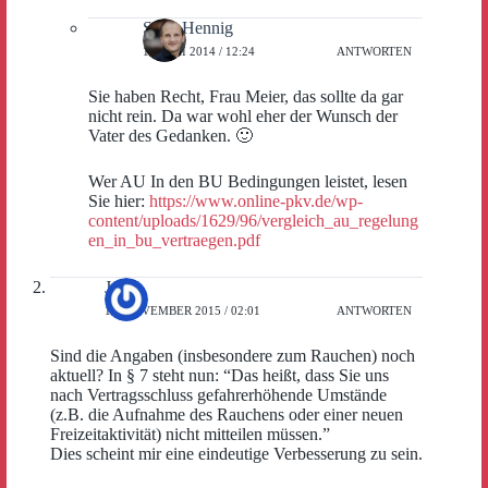
Sven Hennig
15. MAI 2014 / 12:24
ANTWORTEN
Sie haben Recht, Frau Meier, das sollte da gar
nicht rein. Da war wohl eher der Wunsch der
Vater des Gedanken. 🙂
Wer AU In den BU Bedingungen leistet, lesen
Sie hier:
https://www.online-pkv.de/wp-
content/uploads/1629/96/vergleich_au_regelung
en_in_bu_vertraegen.pdf
Jan
14. NOVEMBER 2015 / 02:01
ANTWORTEN
Sind die Angaben (insbesondere zum Rauchen) noch
aktuell? In § 7 steht nun: “Das heißt, dass Sie uns
nach Vertragsschluss gefahrerhöhende Umstände
(z.B. die Aufnahme des Rauchens oder einer neuen
Freizeitaktivität) nicht mitteilen müssen.”
Dies scheint mir eine eindeutige Verbesserung zu sein.