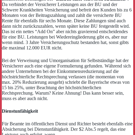
Da verbindet der Versicherer Leistungen aus der BU und der
Schwere Krankheiten Versicherung und befreit den Kunden bis zu 6
Monaten von der Beitragszahlung und zahlt die versicherte BU
Rente für ebenfalls für sechs Monate. Diese Zahlungen sind auch
dann nicht zurückzuzahlen, wenn später keine BU festgestellt wird.
Das ist ein nettes “Add On” aber nichts gravierend entscheidendes
für eine BU. Leistungen bei Wiedereingliederung gibt es, aber nur
wenn mind. 3 Jahre Versicherungsschutz bestanden hat, sonst gibts
die maximal 12.000 EUR nicht.
Bei der Verweisung und Umorganisation für Selbstständige hat der
Versicherer auch eine eigene Formulierung gefunden. Während sich
andere Unternehmen bei der Einkommensreduzierung auf die
höchstrichterliche Rechtsprechung verlassen (die momentan von
max. 20% Reduzierung ausgeht) schriebt die Bayerische etwas von
15 bis 25%, unter Beachtung der höchstrichterlichen
Rechtsprechung. Warum? Keine Ahnung! Das kann besser sein,
muss es aber auch nicht.
Dienstunfähigkeit
Für Beamte im öffentlichen Dienst und Richter besteht ebenfalls eine
Absicherung bei Dienstunfähigkeit. Der $2 Abs.5 regelt, das eine
Leistung auch erfolgt, wenn