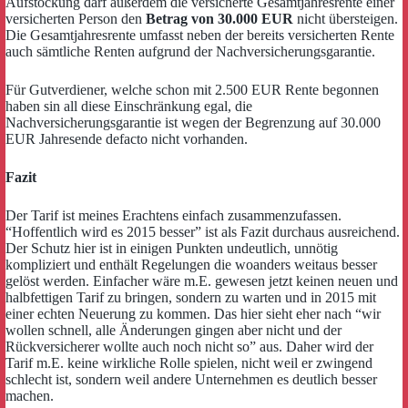
Aufstockung darf außerdem die versicherte Gesamtjahresrente einer
versicherten Person den
Betrag von 30.000 EUR
nicht übersteigen.
Die Gesamtjahresrente umfasst neben der bereits versicherten Rente
auch sämtliche Renten aufgrund der Nachversicherungsgarantie.
Für Gutverdiener, welche schon mit 2.500 EUR Rente begonnen
haben sin all diese Einschränkung egal, die
Nachversicherungsgarantie ist wegen der Begrenzung auf 30.000
EUR Jahresende defacto nicht vorhanden.
Fazit
Der Tarif ist meines Erachtens einfach zusammenzufassen.
“Hoffentlich wird es 2015 besser” ist als Fazit durchaus ausreichend.
Der Schutz hier ist in einigen Punkten undeutlich, unnötig
kompliziert und enthält Regelungen die woanders weitaus besser
gelöst werden. Einfacher wäre m.E. gewesen jetzt keinen neuen und
halbfettigen Tarif zu bringen, sondern zu warten und in 2015 mit
einer echten Neuerung zu kommen. Das hier sieht eher nach “wir
wollen schnell, alle Änderungen gingen aber nicht und der
Rückversicherer wollte auch noch nicht so” aus. Daher wird der
Tarif m.E. keine wirkliche Rolle spielen, nicht weil er zwingend
schlecht ist, sondern weil andere Unternehmen es deutlich besser
machen.