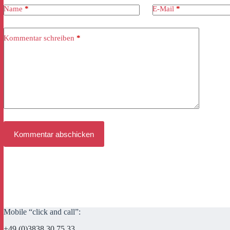
Name
*
E-Mail
*
Kommentar schreiben
*
Kommentar abschicken
Mobile “click and call”:
+49 (0)3838 30 75 33