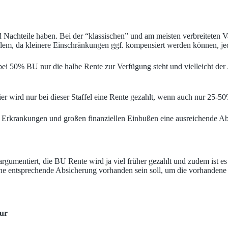
und Nachteile haben. Bei der “klassischen” und am meisten verbreitet
blem, da kleinere Einschränkungen ggf. kompensiert werden können, jed
 bei 50% BU nur die halbe Rente zur Verfügung steht und vielleicht d
er wird nur bei dieser Staffel eine Rente gezahlt, wenn auch nur 25-5
en Erkrankungen und großen finanziellen Einbußen eine ausreichende Ab
rgumentiert, die BU Rente wird ja viel früher gezahlt und zudem ist es 
ine entsprechende Absicherung vorhanden sein soll, um die vorhande
eur