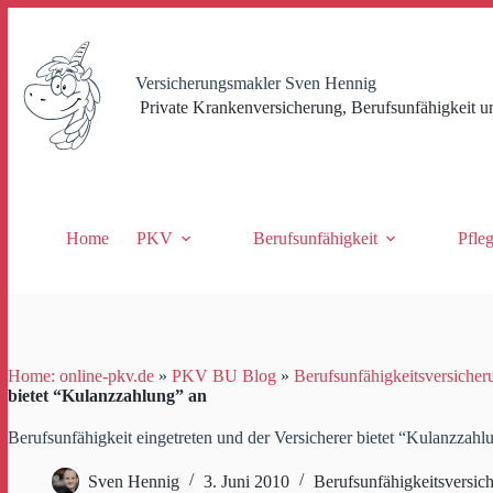
Zum
Inhalt
springen
Versicherungsmakler Sven Hennig
Private Krankenversicherung, Berufsunfähigkeit u
Home
PKV
Berufsunfähigkeit
Pfle
Home: online-pkv.de
»
PKV BU Blog
»
Berufsunfähigkeitsversicher
bietet “Kulanzzahlung” an
Berufsunfähigkeit eingetreten und der Versicherer bietet “Kulanzzahl
Sven Hennig
3. Juni 2010
Berufsunfähigkeitsversic