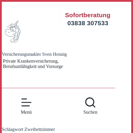
Zum
Inhalt
Sofortberatung
springen
03838 307533
Versicherungsmakler Sven Hennig
Private Krankenversicherung,
Berufsunfähigkeit und Vorsorge
Menü
Suchen
Schlagwort
Zweibettzimmer