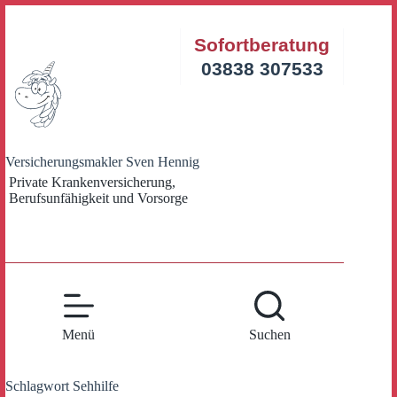
Zum
Inhalt
Sofortberatung
springen
03838 307533
Versicherungsmakler Sven Hennig
Private Krankenversicherung,
Berufsunfähigkeit und Vorsorge
Menü
Suchen
Schlagwort
Sehhilfe