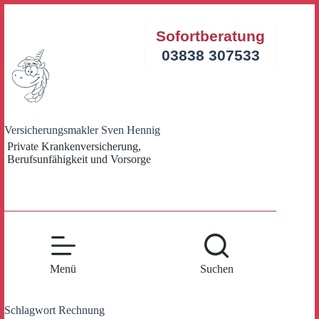
Zum
Inhalt
Sofortberatung
springen
03838 307533
Versicherungsmakler Sven Hennig
Private Krankenversicherung,
Berufsunfähigkeit und Vorsorge
Menü
Suchen
Schlagwort
Rechnung