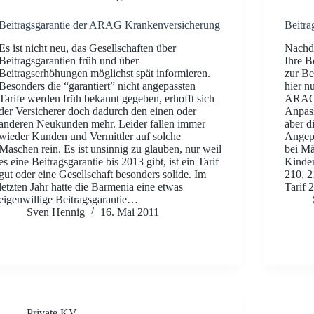
Beitragsgarantie der ARAG Krankenversicherung
Beitr
Es ist nicht neu, das Gesellschaften über
Nachde
Beitragsgarantien früh und über
Ihre B
Beitragserhöhungen möglichst spät informieren.
zur Be
Besonders die “garantiert” nicht angepassten
hier n
Tarife werden früh bekannt gegeben, erhofft sich
ARAG 
der Versicherer doch dadurch den einen oder
Anpass
anderen Neukunden mehr. Leider fallen immer
aber d
wieder Kunden und Vermittler auf solche
Angepa
Maschen rein. Es ist unsinnig zu glauben, nur weil
bei Mä
es eine Beitragsgarantie bis 2013 gibt, ist ein Tarif
Kinder
gut oder eine Gesellschaft besonders solide. Im
210, 
letzten Jahr hatte die Barmenia eine etwas
Tarif 
eigenwillige Beitragsgarantie…
Sven Hennig
16. Mai 2011
Private KV