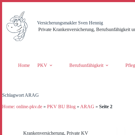
Zum
Inhalt
springen
Versicherungsmakler Sven Hennig
Private Krankenversicherung, Berufsunfähigkeit u
Home
PKV
Berufsunfähigkeit
Pfle
Schlagwort
ARAG
Home: online-pkv.de
»
PKV BU Blog
»
ARAG
»
Seite 2
Krankenversicherung
,
Private KV