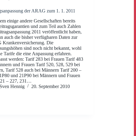
agsanpassung der ARAG zum 1. 1. 2011
m einige andere Gesellschaften bereits
eitragsgarantien und zum Teil auch Zahlen
itragsanpassung 2011 veröffentlicht haben,
un auch die bisher verfügbaren Daten zur
Krankenversicherung. Die
ungshöhen sind noch nicht bekannt, wohl
ie Tarife die eine Anpassung erfahren.
sst werden: Tarif 283 bei Frauen Tarif 483
nnern und Frauen Tarif 520, 528, 529 bei
n, Tarif 528 auch bei Männern Tarif 200 –
21P80 und 21P90 bei Männern und Frauen
221 – 227, 231…
Sven Hennig
20. September 2010