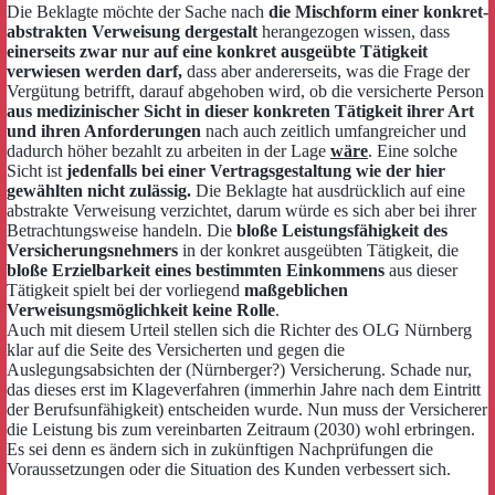
Die Beklagte möchte der Sache nach
die Mischform einer konkret-
abstrakten Verweisung dergestalt
herangezogen wissen, dass
einerseits zwar nur auf eine konkret ausgeübte Tätigkeit
verwiesen werden darf,
dass aber andererseits, was die Frage der
Vergütung betrifft, darauf abgehoben wird, ob die versicherte Person
aus medizinischer Sicht in dieser konkreten Tätigkeit ihrer Art
und ihren Anforderungen
nach auch zeitlich umfangreicher und
dadurch höher bezahlt zu arbeiten in der Lage
wäre
. Eine solche
Sicht ist
jedenfalls bei einer Vertragsgestaltung wie der hier
gewählten nicht zulässig.
Die Beklagte hat ausdrücklich auf eine
abstrakte Verweisung verzichtet, darum würde es sich aber bei ihrer
Betrachtungsweise handeln. Die
bloße Leistungsfähigkeit des
Versicherungsnehmers
in der konkret ausgeübten Tätigkeit, die
bloße Erzielbarkeit eines bestimmten Einkommens
aus dieser
Tätigkeit spielt bei der vorliegend
maßgeblichen
Verweisungsmöglichkeit keine Rolle
.
Auch mit diesem Urteil stellen sich die Richter des OLG Nürnberg
klar auf die Seite des Versicherten und gegen die
Auslegungsabsichten der (Nürnberger?) Versicherung. Schade nur,
das dieses erst im Klageverfahren (immerhin Jahre nach dem Eintritt
der Berufsunfähigkeit) entscheiden wurde. Nun muss der Versicherer
die Leistung bis zum vereinbarten Zeitraum (2030) wohl erbringen.
Es sei denn es ändern sich in zukünftigen Nachprüfungen die
Voraussetzungen oder die Situation des Kunden verbessert sich.