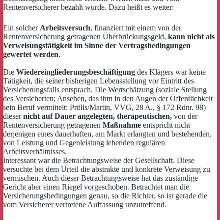
Rentenversicherer bezahlt wurde. Dazu heißt es weiter:
Ein solcher
Arbeitsversuch
, finanziert mit einem von der
Rentenversicherung getragenen Überbrückungsgeld,
kann nicht als
Verweisungstätigkeit im Sinne der Vertragsbedingungen
gewertet werden
.
Die
Wiedereingliederungsbeschäftigung
des Klägers war keine
Tätigkeit, die seiner bisherigen Lebensstellung vor Eintritt des
Versicherungsfalls entsprach. Die Wertschätzung (soziale Stellung
des Versicherten; Ansehen, das ihm in den Augen der Öffentlichkeit
sein Beruf vermittelt: Prölls/Martin, VVG, 28 A., § 172 Rdnr. 98)
dieser
nicht auf Dauer angelegten, therapeutischen,
von der
Rentenversicherung getragenen
Maßnahme
entspricht nicht
derjenigen eines dauerhaften, am Markt erlangten und bestehenden,
von Leistung und Gegenleistung lebenden regulären
Arbeitsverhältnisses.
Interessant war die Betrachtungsweise der Gesellschaft. Diese
versuchte bei dem Urteil die abstrakte und konkrete Verweisung zu
vermischen. Auch dieser Betrachtungsweise hat das zuständige
Gericht aber einen Riegel vorgeschoben. Betrachtet man die
Versicherungsbedingungen genau, so die Richter, so ist gerade die
vom Versicherer vertretene Auffassung unzutreffend.