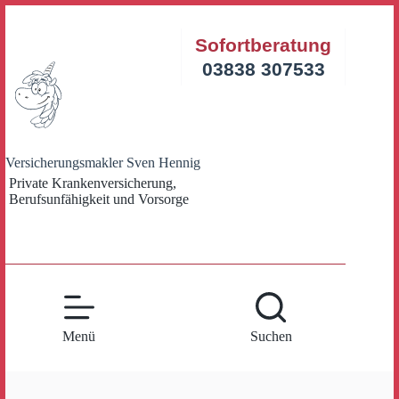
Zum
Inhalt
Sofortberatung
springen
03838 307533
Versicherungsmakler Sven Hennig
Private Krankenversicherung,
Berufsunfähigkeit und Vorsorge
Menü
Suchen