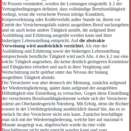
50 Prozent vermindert, werden die Leistungen eingestellt. § 2 der
Vertragsbedingungen definiert, dass vollständige Berufsunfähigkeit
vorliegt, wenn die versicherte Person infolge Krankheit,
Körperverletzung oder Kräfteverfalls außer Stande ist, ihrem vor
Eintritt des Versicherungsfalls zuletzt ausgeübten Beruf nachzugehen
und sie auch keine andere Tätigkeit ausübt, die aufgrund ihrer
Ausbildung und Erfahrung ausgeübt werden kann und ihrer
bisherigen Lebensstellung entspricht. Auf
die abstrakte
Verweisung wird ausdrücklich verzichtet.
Als eine der
Ausbildung und Erfahrung sowie der bisherigen Lebensstellung
entsprechende berufliche Tätigkeit wird nach Abs. 4 des § 2 nur eine
solche Tätigkeit angesehen, die keine deutlich geringeren Kenntnisse
und Fähigkeiten erfordert und auch in ihrer Vergütung und
Wertschätzung nicht spürbar unter das Niveau der bislang
ausgeübten Tätigkeit absinkt.
Der Versicherer war aber dennoch der Meinung, zunächst aufgrund
der Wiedereingliederung, später dann aufgrund der ausgeübten
Hilfstätigkeit eine Einstellung zu versuchen. Gegen diese Einstellung
der versicherten Berufsunfähigkeitsrente wehrte sich der Versicherer
zuletzt am Oberlandesgericht Nürnberg. Mit Erfolg, denn die Richter
wiesen in der Urteilsbegründung ausdrücklich darauf hin, das es so
einfach für den Versicherer nicht sein kann. Zunächst beschäftigte
man sich mit der Wiedereingliederung, welche hier auf maximal 6
Monate ausgelegt war, abgebrochen wurde da eine volle
Beschäftigung nicht mehr erreicht werden kann und vom