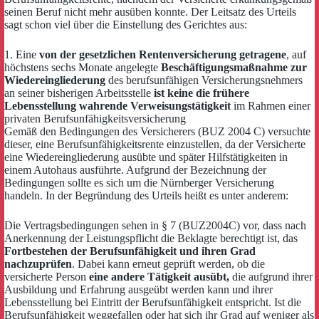
seinen Beruf nicht mehr ausüben konnte. Der Leitsatz des Urteils
sagt schon viel über die Einstellung des Gerichtes aus:
1. Eine
von der gesetzlichen Rentenversicherung getragene
, auf
höchstens sechs Monate angelegte
Beschäftigungsmaßnahme zur
Wiedereingliederung
des berufsunfähigen Versicherungsnehmers
an seiner bisherigen Arbeitsstelle
ist keine die frühere
Lebensstellung wahrende Verweisungstätigkeit
im Rahmen einer
privaten Berufsunfähigkeitsversicherung
Gemäß den Bedingungen des Versicherers (BUZ 2004 C) versuchte
dieser, eine Berufsunfähigkeitsrente einzustellen, da der Versicherte
eine Wiedereingliederung ausübte und später Hilfstätigkeiten in
einem Autohaus ausführte. Aufgrund der Bezeichnung der
Bedingungen sollte es sich um die Nürnberger Versicherung
handeln. In der Begründung des Urteils heißt es unter anderem:
Die Vertragsbedingungen sehen in § 7 (BUZ2004C) vor, dass nach
Anerkennung der Leistungspflicht die Beklagte berechtigt ist, das
Fortbestehen der Berufsunfähigkeit und ihren Grad
nachzuprüfen
. Dabei kann erneut geprüft werden, ob die
versicherte Person
eine andere Tätigkeit ausübt,
die aufgrund ihrer
Ausbildung und Erfahrung ausgeübt werden kann und ihrer
Lebensstellung bei Eintritt der Berufsunfähigkeit entspricht. Ist die
Berufsunfähigkeit weggefallen oder hat sich ihr Grad auf weniger als