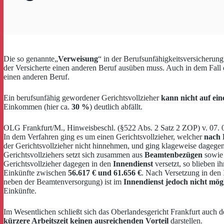
Die so genannte„
Verweisung
“ in der Berufsunfähigkeitsversicherung 
der Versicherte einen anderen Beruf ausüben muss. Auch in dem Fall
einen anderen Beruf.
Ein berufsunfähig gewordener Gerichtsvollzieher
kann nicht auf eine
Einkommen (hier ca.
30 %
) deutlich abfällt.
OLG Frankfurt/M., Hinweisbeschl. (§522 Abs. 2 Satz 2 ZOP) v. 07. 
In dem Verfahren ging es um einen Gerichtsvollzieher, welcher
nach 
der Gerichtsvollzieher nicht hinnehmen, und ging klageweise dagegen
Gerichtsvollziehers setzt sich zusammen aus
Beamtenbezügen
sowie 
Gerichtsvollzieher dagegen in den
Innendienst
versetzt, so blieben 
Einkünfte zwischen
56.617 € und 61.656 €
. Nach Versetzung in den
neben der Beamtenversorgung) ist im
Innendienst jedoch nicht mög
Einkünfte.
Im Wesentlichen schließt sich das Oberlandesgericht Frankfurt auch
kürzere Arbeitszeit keinen ausreichenden Vorteil
darstellen.