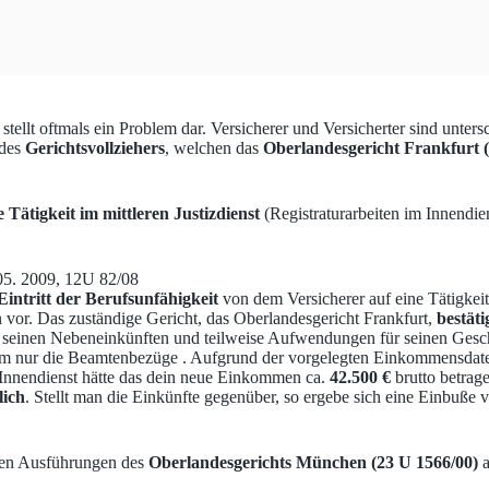
stellt oftmals ein Problem dar. Versicherer und Versicherter sind unters
 des
Gerichtsvollziehers
, welchen das
Oberlandesgericht Frankfurt (
 Tätigkeit im mittleren Justizdienst
(Registraturarbeiten im Innendie
05. 2009, 12U 82/08
Eintritt der Berufsunfähigkeit
von dem Versicherer auf eine Tätigkei
 vor. Das zuständige Gericht, das Oberlandesgericht Frankfurt,
bestäti
seinen Nebeneinkünften und teilweise Aufwendungen für seinen Geschäft
ihm nur die Beamtenbezüge . Aufgrund der vorgelegten Einkommensdate
 Innendienst hätte das dein neue Einkommen ca.
42.500 €
brutto betrag
lich
. Stellt man die Einkünfte gegenüber, so ergebe sich eine Einbuße
 den Ausführungen des
Oberlandesgerichts München (23 U 1566/00)
a