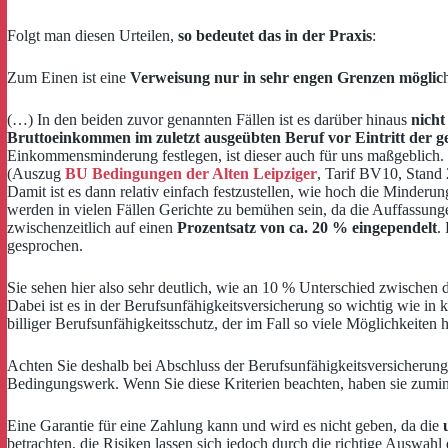
Folgt man diesen Urteilen,
so bedeutet das in der Praxis
:
Zum Einen ist eine
Verweisung nur in sehr engen Grenzen möglic
(…) In den beiden zuvor genannten Fällen ist es darüber hinaus
nich
Bruttoeinkommen im zuletzt ausgeübten Beruf vor Eintritt der ge
Einkommensminderung festlegen, ist dieser auch für uns maßgeblich.
(Auszug
BU Bedingungen der Alten Leipziger
, Tarif BV10, Stand
Damit ist es dann relativ einfach festzustellen, wie hoch die Minderun
werden in vielen Fällen Gerichte zu bemühen sein, da die Auffassunge
zwischenzeitlich auf einen
Prozentsatz von ca. 20 % eingependelt
.
gesprochen.
Sie sehen hier also sehr deutlich, wie an 10 % Unterschied zwischen
Dabei ist es in der Berufsunfähigkeitsversicherung so wichtig wie in 
billiger Berufsunfähigkeitsschutz, der im Fall so viele Möglichkeiten
Achten Sie deshalb bei Abschluss der Berufsunfähigkeitsversicherung
Bedingungswerk. Wenn Sie diese Kriterien beachten, haben sie zuminde
Eine Garantie für eine Zahlung kann und wird es nicht geben, da die
betrachten, die Risiken lassen sich jedoch durch die richtige Auswahl