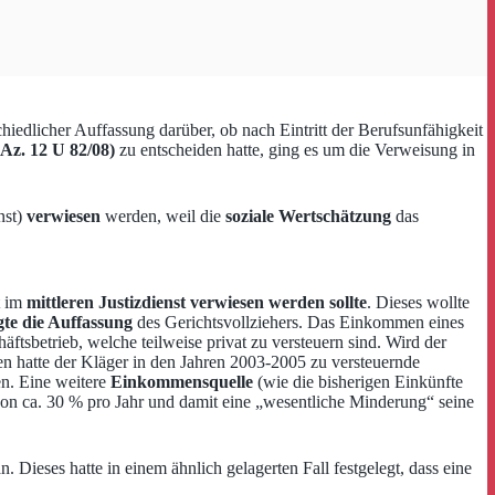
chiedlicher Auffassung darüber, ob nach Eintritt der Berufsunfähigkeit
Az. 12 U 82/08)
zu entscheiden hatte, ging es um die Verweisung in
nst)
verwiesen
werden, weil die
soziale Wertschätzung
das
t im
mittleren Justizdienst verwiesen werden sollte
. Dieses wollte
gte die Auffassung
des Gerichtsvollziehers. Das Einkommen eines
sbetrieb, welche teilweise privat zu versteuern sind. Wird der
n hatte der Kläger in den Jahren 2003-2005 zu versteuernde
en. Eine weitere
Einkommensquelle
(wie die bisherigen Einkünfte
 von ca. 30 % pro Jahr und damit eine „wesentliche Minderung“ seine
n. Dieses hatte in einem ähnlich gelagerten Fall festgelegt, dass eine