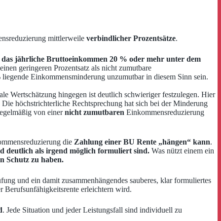
ensreduzierung mittlerweile
verbindlicher Prozentsätze
.
 das jährliche Bruttoeinkommen 20 % oder mehr unter dem
 einen geringeren Prozentsatz als nicht zumutbare
0 % liegende Einkommensminderung unzumutbar in diesem Sinn sein.
ale Wertschätzung hingegen ist deutlich schwieriger festzulegen. Hier
 Die höchstrichterliche Rechtsprechung hat sich bei der Minderung
regelmäßig von einer
nicht zumutbaren
Einkommensreduzierung
nkommensreduzierung die
Zahlung einer BU Rente „hängen“ kann
.
deutlich als irgend möglich formuliert sind.
Was nützt einem ein
en Schutz zu haben.
tufung und ein damit zusammenhängendes sauberes, klar formuliertes
 Berufsunfähigkeitsrente erleichtern wird.
d
. Jede Situation und jeder Leistungsfall sind individuell zu