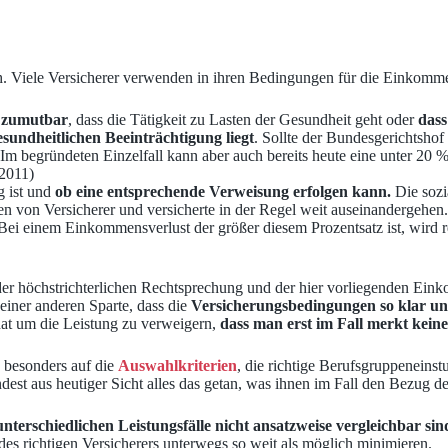
h. Viele Versicherer verwenden in ihren Bedingungen für die Einkomm
t zumutbar
, dass die Tätigkeit zu Lasten der Gesundheit geht oder
dass
sundheitlichen Beeinträchtigung liegt
. Sollte der Bundesgerichtshof
 Im begründeten Einzelfall kann aber auch bereits heute eine unter 2
 2011)
g ist und
ob eine entsprechende Verweisung erfolgen kann.
Die sozi
n von Versicherer und versicherte in der Regel weit auseinandergehen.
 Bei einem Einkommensverlust der größer diesem Prozentsatz ist, wird 
 der höchstrichterlichen Rechtsprechung und der hier vorliegenden Ei
keiner anderen Sparte, dass die
Versicherungsbedingungen so klar und 
 hat um die Leistung zu verweigern,
dass man erst im Fall merkt kein
 besonders auf die
Auswahlkriterien
, die richtige Berufsgruppeneins
st aus heutiger Sicht alles das getan, was ihnen im Fall den Bezug der
unterschiedlichen Leistungsfälle nicht ansatzweise vergleichbar sin
 des richtigen Versicherers unterwegs so weit als möglich minimieren.