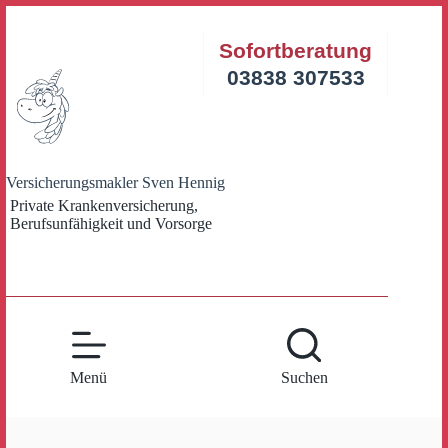
Zum
Inhalt
Sofortberatung
springen
03838 307533
Versicherungsmakler Sven Hennig
Private Krankenversicherung,
Berufsunfähigkeit und Vorsorge
Menü
Suchen