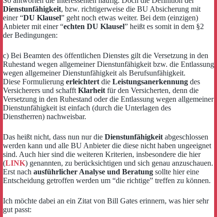
So antworten die Interessenten häufig. Doch die Definition der
Dienstunfähigkeit
, bzw. richtigerweise die BU Absicherung mit
einer “
DU Klausel
” geht noch etwas weiter. Bei dem (einzigen)
Anbieter mit einer “
echten DU Klausel
” heißt es somit in dem §2
der Bedingungen:
c) Bei Beamten des öffentlichen Dienstes gilt die Versetzung in den
Ruhestand wegen allgemeiner Dienstunfähigkeit bzw. die Entlassung
wegen allgemeiner Dienstunfähigkeit als Berufsunfähigkeit.
Diese Formulierung
erleichtert
die
Leistungsanerkennung
des
Versicherers und schafft
Klarheit
für den Versicherten, denn die
Versetzung in den Ruhestand oder die Entlassung wegen allgemeiner
Dienstunfähigkeit ist einfach (durch die Unterlagen des
Dienstherren) nachweisbar.
Das heißt nicht, dass nun nur die
Dienstunfähigkeit
abgeschlossen
werden kann und alle BU Anbieter die diese nicht haben ungeeignet
sind. Auch hier sind die weiteren Kriterien, insbesondere die hier
(
LINK
) genannten, zu berücksichtigen und sich genau anzuschauen.
Erst nach
ausführlicher Analyse und Beratung
sollte hier eine
Entscheidung getroffen werden um “die richtige” treffen zu können.
Ich möchte dabei an ein Zitat von Bill Gates erinnern, was hier sehr
gut passt: