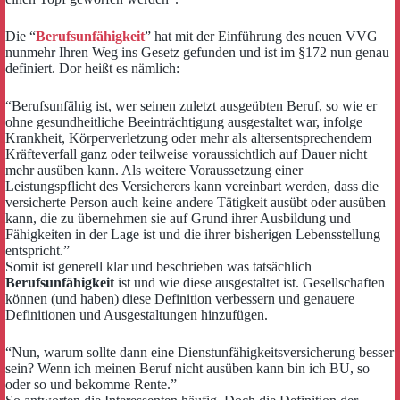
Die “
Berufsunfähigkeit
” hat mit der Einführung des neuen VVG
nunmehr Ihren Weg ins Gesetz gefunden und ist im §172 nun genau
definiert. Dor heißt es nämlich:
“Berufsunfähig ist, wer seinen zuletzt ausgeübten Beruf, so wie er
ohne gesundheitliche Beeinträchtigung ausgestaltet war, infolge
Krankheit, Körperverletzung oder mehr als altersentsprechendem
Kräfteverfall ganz oder teilweise voraussichtlich auf Dauer nicht
mehr ausüben kann. Als weitere Voraussetzung einer
Leistungspflicht des Versicherers kann vereinbart werden, dass die
versicherte Person auch keine andere Tätigkeit ausübt oder ausüben
kann, die zu übernehmen sie auf Grund ihrer Ausbildung und
Fähigkeiten in der Lage ist und die ihrer bisherigen Lebensstellung
entspricht.”
Somit ist generell klar und beschrieben was tatsächlich
Berufsunfähigkeit
ist und wie diese ausgestaltet ist. Gesellschaften
können (und haben) diese Definition verbessern und genauere
Definitionen und Ausgestaltungen hinzufügen.
“Nun, warum sollte dann eine Dienstunfähigkeitsversicherung besser
sein? Wenn ich meinen Beruf nicht ausüben kann bin ich BU, so
oder so und bekomme Rente.”