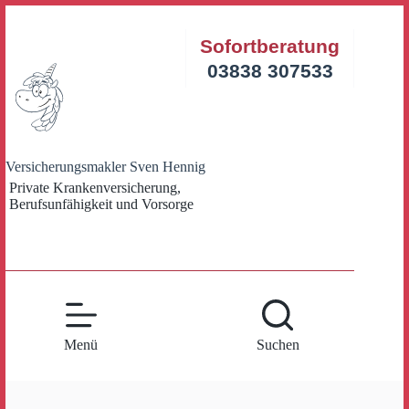
Zum
Inhalt
Sofortberatung
springen
03838 307533
Versicherungsmakler Sven Hennig
Private Krankenversicherung,
Berufsunfähigkeit und Vorsorge
Menü
Suchen