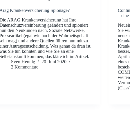
Arag Krankenversicherung Spionage?
Contin
– eine
Die ARAG Krankenversicherung hat Ihre
Datenschutzvereinbarung geändert und spioniert
Neuei
nun den Neukunden nach. Soziale Netzwerke,
Sie wi
Presseartikel (egal wie hoch der Wahrheitsgehalt
neues 
sein mag) und andere Quellen führen nun mit zu
Kranke
einer Antragsentscheidung. Was genau da dran ist,
Kranke
was Sie tun könnten und wie Sie an eine
besser
Selbstauskunft kommen, das kläre ich im Artikel.
April 
Sven Hennig
20. Juni 2020
eines 
2 Kommentare
beste
COMFO
weiter
Vermut
(Clas