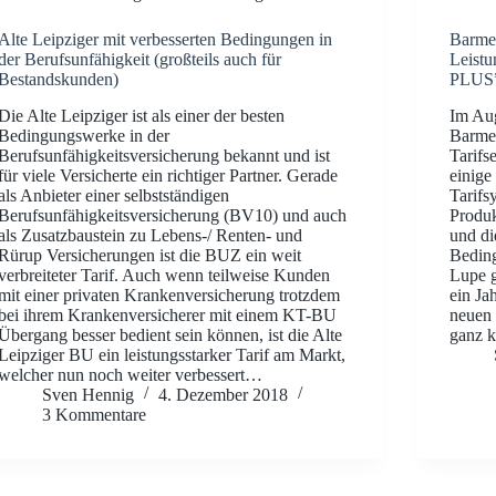
Alte Leipziger mit verbesserten Bedingungen in
Barmen
der Berufsunfähigkeit (großteils auch für
Leistu
Bestandskunden)
PLUS
Die Alte Leipziger ist als einer der besten
Im Aug
Bedingungswerke in der
Barmen
Berufsunfähigkeitsversicherung bekannt und ist
Tarifs
für viele Versicherte ein richtiger Partner. Gerade
einige
als Anbieter einer selbstständigen
Tarifs
Berufsunfähigkeitsversicherung (BV10) und auch
Produk
als Zusatzbaustein zu Lebens-/ Renten- und
und di
Rürup Versicherungen ist die BUZ ein weit
Beding
verbreiteter Tarif. Auch wenn teilweise Kunden
Lupe 
mit einer privaten Krankenversicherung trotzdem
ein Ja
bei ihrem Krankenversicherer mit einem KT-BU
neuen 
Übergang besser bedient sein können, ist die Alte
ganz k
Leipziger BU ein leistungsstarker Tarif am Markt,
welcher nun noch weiter verbessert…
Sven Hennig
4. Dezember 2018
3 Kommentare