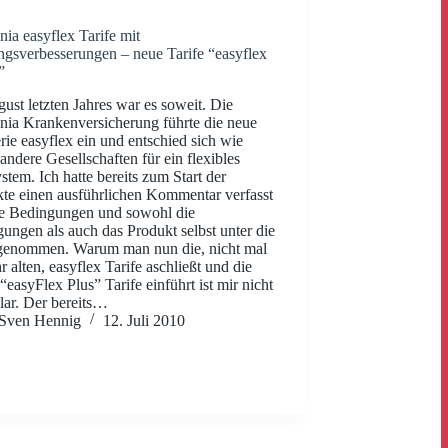
ia easyflex Tarife mit
ngsverbesserungen – neue Tarife “easyflex
”
ust letzten Jahres war es soweit. Die
ia Krankenversicherung führte die neue
erie easyflex ein und entschied sich wie
 andere Gesellschaften für ein flexibles
ystem. Ich hatte bereits zum Start der
te einen ausführlichen Kommentar verfasst
e Bedingungen und sowohl die
ungen als auch das Produkt selbst unter die
genommen. Warum man nun die, nicht mal
hr alten, easyflex Tarife aschließt und die
“easyFlex Plus” Tarife einführt ist mir nicht
lar. Der bereits…
Sven Hennig
12. Juli 2010