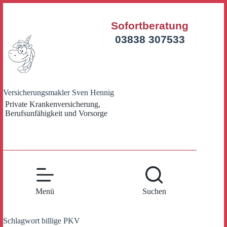
Zum
Inhalt
Sofortberatung
springen
03838 307533
Versicherungsmakler Sven Hennig
Private Krankenversicherung,
Berufsunfähigkeit und Vorsorge
Menü
Suchen
Schlagwort
billige PKV