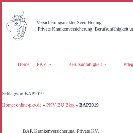
Zum
Inhalt
springen
Versicherungsmakler Sven Hennig
Private Krankenversicherung, Berufsunfähigkeit u
Home
PKV
Berufsunfähigkeit
Pfle
Schlagwort
BAP2019
Home: online-pkv.de
»
PKV BU Blog
»
BAP2019
BAP
,
Krankenversicherung
,
Private KV
,