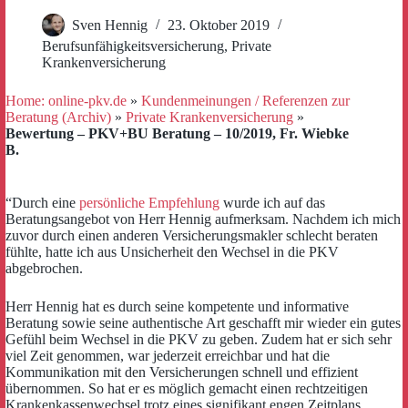
Sven Hennig
23. Oktober 2019
Berufsunfähigkeitsversicherung
,
Private
Krankenversicherung
Home: online-pkv.de
»
Kundenmeinungen / Referenzen zur
Beratung (Archiv)
»
Private Krankenversicherung
»
Bewertung – PKV+BU Beratung – 10/2019, Fr. Wiebke
B.
“Durch eine
persönliche Empfehlung
wurde ich auf das
Beratungsangebot von Herr Hennig aufmerksam. Nachdem ich mich
zuvor durch einen anderen Versicherungsmakler schlecht beraten
fühlte, hatte ich aus Unsicherheit den Wechsel in die PKV
abgebrochen.
Herr Hennig hat es durch seine kompetente und informative
Beratung sowie seine authentische Art geschafft mir wieder ein gutes
Gefühl beim Wechsel in die PKV zu geben. Zudem hat er sich sehr
viel Zeit genommen, war jederzeit erreichbar und hat die
Kommunikation mit den Versicherungen schnell und effizient
übernommen. So hat er es möglich gemacht einen rechtzeitigen
Krankenkassenwechsel trotz eines signifikant engen Zeitplans