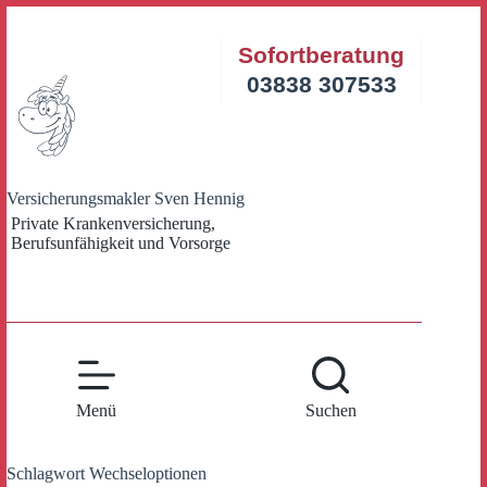
Zum
Inhalt
Sofortberatung
springen
03838 307533
Versicherungsmakler Sven Hennig
Private Krankenversicherung,
Berufsunfähigkeit und Vorsorge
Menü
Suchen
Schlagwort
Wechseloptionen