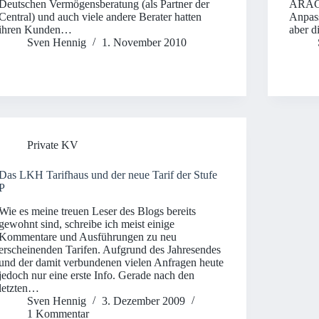
Deutschen Vermögensberatung (als Partner der
ARAG 
Central) und auch viele andere Berater hatten
Anpass
ihren Kunden…
aber d
Sven Hennig
1. November 2010
Private KV
Das LKH Tarifhaus und der neue Tarif der Stufe
P
Wie es meine treuen Leser des Blogs bereits
gewohnt sind, schreibe ich meist einige
Kommentare und Ausführungen zu neu
erscheinenden Tarifen. Aufgrund des Jahresendes
und der damit verbundenen vielen Anfragen heute
jedoch nur eine erste Info. Gerade nach den
letzten…
Sven Hennig
3. Dezember 2009
1 Kommentar