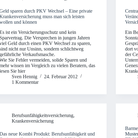
Geld sparen durch PKV Wechsel – Eine private
Centra
Krankenversicherung muss man sich leisten
Veränd
wollen und können
Versic
Es ist ein Versicherungsschutz und kein
Ein Be
Sparvertrag. Die Versprechen in jungen Jahren
Sonnta
viel Geld durch einen PKV Wechsel zu sparen,
Gesprä
sind nicht nur Unsinn, sondern schlichtweg
dort v
gefährliche Verkaufsmasche.
der Ce
Wie Sie Fehler vermeiden, solide Sparen und
Untern
mehr wissen im Vergleich zu vielen Beratern, das
Gener
lesen Sie hier
Kranke
Sven Hennig
24. Februar 2012
1 Kommentar
Berufsunfähigkeitsversicherung
,
Krankenversicherung
Barme
Das neue Kombi Produkt: Berufsunfähigkeit und
Muste