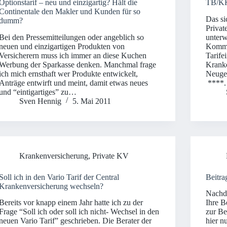
Optionstarif – neu und einzigartig? Hält die
TB/KK
Continentale den Makler und Kunden für so
Das si
dumm?
Privat
Bei den Pressemitteilungen oder angeblich so
unterw
neuen und einzigartigen Produkten von
Komme
Versicherern muss ich immer an diese Kuchen
Tarife
Werbung der Sparkasse denken. Manchmal frage
Kranke
ich mich ernsthaft wer Produkte entwickelt,
Neuges
Anträge entwirft und meint, damit etwas neues
****.
und “eintigartiges” zu…
Sven Hennig
5. Mai 2011
Krankenversicherung
,
Private KV
Soll ich in den Vario Tarif der Central
Beitr
Krankenversicherung wechseln?
Nachde
Bereits vor knapp einem Jahr hatte ich zu der
Ihre B
Frage “Soll ich oder soll ich nicht- Wechsel in den
zur Be
neuen Vario Tarif” geschrieben. Die Berater der
hier n