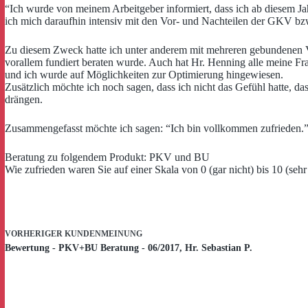
“Ich wurde von meinem Arbeitgeber informiert, dass ich ab diesem Ja
ich mich daraufhin intensiv mit den Vor- und Nachteilen der GKV bz
Zu diesem Zweck hatte ich unter anderem mit mehreren gebundenen Ve
vorallem fundiert beraten wurde. Auch hat Hr. Henning alle meine F
und ich wurde auf Möglichkeiten zur Optimierung hingewiesen.
Zusätzlich möchte ich noch sagen, dass ich nicht das Gefühl hatte, d
drängen.
Zusammengefasst möchte ich sagen: “Ich bin vollkommen zufrieden.
Beratung zu folgendem Produkt: PKV und BU
Wie zufrieden waren Sie auf einer Skala von 0 (gar nicht) bis 10 (sehr
VORHERIGER
KUNDENMEINUNG
Bewertung - PKV+BU Beratung - 06/2017, Hr. Sebastian P.