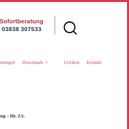
Sofortberatung
03838 307533
inungen
Downloads
Lexikon
Kontakt
g – Hr. J.S.