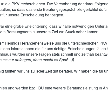
l in die PKV recherchierten. Die Vereinbarung der darauffolge
uation, so dass das erste Beratungsgespräch zielgerichtet durc
r für unsere Entscheidung benötigten.
s war eine große Erleichterung, dass wir alle notwendigen Unterl
edem Beratungstermin unserem Ziel ein Stück näher kamen.
err Hennigs Herangehensweise uns die unterschiedlichen PKV n
t den Informationen die für uns richtige Entscheidungen fällen 
er hinaus wurden unsere Fragen stets schnell und zeitnah beant
ss nur anfangen, dann macht es Spaß :-)]
ig fühlten wir uns zu jeder Zeit gut beraten. Wir haben die f
len und werden bzgl. BU eine weitere Beratungsleistung in A