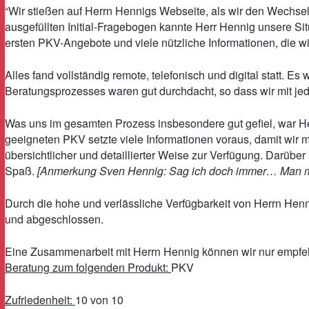
“Wir stießen auf Herrn Hennigs Webseite, als wir den Wechse
ausgefüllten Initial-Fragebogen kannte Herr Hennig unsere Sit
ersten PKV-Angebote und viele nützliche Informationen, die wi
Alles fand vollständig remote, telefonisch und digital statt. E
Beratungsprozesses waren gut durchdacht, so dass wir mit j
Was uns im gesamten Prozess insbesondere gut gefiel, war H
geeigneten PKV setzte viele Informationen voraus, damit wir mi
übersichtlicher und detaillierter Weise zur Verfügung. Darüb
Spaß.
[Anmerkung Sven Hennig: Sag ich doch immer… Man mu
Durch die hohe und verlässliche Verfügbarkeit von Herrn Henn
und abgeschlossen.
Eine Zusammenarbeit mit Herrn Hennig können wir nur empfeh
Beratung zum folgenden Produkt:
PKV
Zufriedenheit:
10 von 10