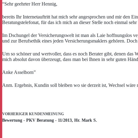
“Sehr geehrter Herr Hennig,
bereits Ihr Internetauftritt hat mich sehr angesprochen und mir den 
Beratungstelefonat, für das ich mich an dieser Stelle noch einmal seh
Im Dschungel der Versicherungswelt ist man als Laie hoffnungslos verl
und zur Berufsethik eines jeden Versicherungsmaklers gehören. Doch 
Um so schöner und wertvoller, dass es noch Berater gibt, denen das W
mich absolut davon überzeugt, dass man bei Ihnen in sehr guten Hän
Anke Asselborn”
Anm. Ergebnis, Kundin soll bleiben wo sie derzeit ist, Wechsel wäre n
VORHERIGER
KUNDENMEINUNG
Bewertung - PKV Beratung - 11/2013, Hr. Mark S.