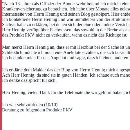
“Nach 13 Jahren als Offizier der Bundeswehr befand ich mich in ein
Krankenversicherung zu betrachten. Ich habe über Monate alles geles
Internetseite von Herrn Hennig und seinen Blog gestolpert. Hier entd
Ich kontaktierte Herrn Hennig und war unmittelbar von der strukturi
Sachverhalte zu erklären, bei denen sich der eine oder andere Versich
Herr Hennig verfügt über Fachwissen, das sowohl in der Breite als auch
das Produkt PKV nicht zu verkaufen, wenn es nicht das Richtige ist.
Man merkt Herrn Hennig an, dass er mit Herzblut bei der Sache ist u
Schließlich möchte ich noch eine Anekdote erzählen, die sich tatsächl
Ich bedankte mich für das Angebot und sagte, dass ich einen andere
Ich erklärte dem Makler das der Blog von Herrn Hennig mich angespr
Ach Herr Hennig, da sind sie in guten Händen. Ich schaue auch manchm
Ich denke das spricht für sich.
Herr Hennig, vielen Dank für die Telefonate die wir geführt haben, i
Ich war sehr zufrieden (10/10)
Beratung zu folgendem Produkt: PKV