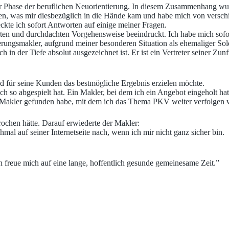
er Phase der beruflichen Neuorientierung. In diesem Zusammenhang wur
en, was mir diesbezüglich in die Hände kam und habe mich von verschi
eckte ich sofort Antworten auf einige meiner Fragen.
erten und durchdachten Vorgehensweise beeindruckt. Ich habe mich sof
erungsmakler, aufgrund meiner besonderen Situation als ehemaliger Sold
 in der Tiefe absolut ausgezeichnet ist. Er ist ein Vertreter seiner Zu
nd für seine Kunden das bestmögliche Ergebnis erzielen möchte.
ich so abgespielt hat. Ein Makler, bei dem ich ein Angebot eingeholt ha
n Makler gefunden habe, mit dem ich das Thema PKV weiter verfolgen 
ochen hätte. Darauf erwiederte der Makler:
al auf seiner Internetseite nach, wenn ich mir nicht ganz sicher bin.
ch freue mich auf eine lange, hoffentlich gesunde gemeinesame Zeit.”