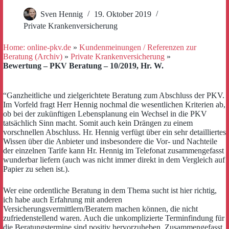
Sven Hennig
19. Oktober 2019
Private Krankenversicherung
Home: online-pkv.de
»
Kundenmeinungen / Referenzen zur
Beratung (Archiv)
»
Private Krankenversicherung
»
Bewertung – PKV Beratung – 10/2019, Hr. W.
“Ganzheitliche und zielgerichtete Beratung zum Abschluss der PKV.
Im Vorfeld fragt Herr Hennig nochmal die wesentlichen Kriterien ab,
ob bei der zukünftigen Lebensplanung ein Wechsel in die PKV
tatsächlich Sinn macht. Somit auch kein Drängen zu einem
vorschnellen Abschluss. Hr. Hennig verfügt über ein sehr detailliertes
Wissen über die Anbieter und insbesondere die Vor- und Nachteile
der einzelnen Tarife kann Hr. Hennig im Telefonat zusammengefasst
wunderbar liefern (auch was nicht immer direkt in dem Vergleich auf
Papier zu sehen ist.).
Wer eine ordentliche Beratung in dem Thema sucht ist hier richtig,
ich habe auch Erfahrung mit anderen
Versicherungsvermittlern/Beratern machen können, die nicht
zufriedenstellend waren. Auch die unkomplizierte Terminfindung für
die Beratungstermine sind positiv hervorzuheben. Zusammengefasst