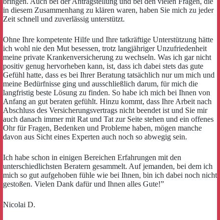
bringen. Auch bei der Antragstellung und bei den vielen Fragen, die
in diesem Zusammenhang zu klären waren, haben Sie mich zu jeder
Zeit schnell und zuverlässig unterstützt.
Ohne Ihre kompetente Hilfe und Ihre tatkräftige Unterstützung hätte
ich wohl nie den Mut besessen, trotz langjähriger Unzufriedenheit
meine private Krankenversicherung zu wechseln. Was ich gar nicht
positiv genug hervorheben kann, ist, dass ich dabei stets das gute
Gefühl hatte, dass es bei Ihrer Beratung tatsächlich nur um mich und
meine Bedürfnisse ging und ausschließlich darum, für mich die
langfristig beste Lösung zu finden. So habe ich mich bei Ihnen von
Anfang an gut beraten gefühlt. Hinzu kommt, dass Ihre Arbeit nach
Abschluss des Versicherungsvertrags nicht beendet ist und Sie mir
auch danach immer mit Rat und Tat zur Seite stehen und ein offenes
Ohr für Fragen, Bedenken und Probleme haben, mögen manche
davon aus Sicht eines Experten auch noch so abwegig sein.
Ich habe schon in einigen Bereichen Erfahrungen mit den
unterschiedlichsten Beratern gesammelt. Auf jemanden, bei dem ich
mich so gut aufgehoben fühle wie bei Ihnen, bin ich dabei noch nicht
gestoßen. Vielen Dank dafür und Ihnen alles Gute!”
Nicolai D.