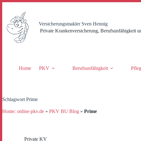
Zum
Inhalt
springen
Versicherungsmakler Sven Hennig
Private Krankenversicherung, Berufsunfähigkeit u
Home
PKV
Berufsunfähigkeit
Pfle
Schlagwort
Prime
Home: online-pkv.de
»
PKV BU Blog
»
Prime
Private KV