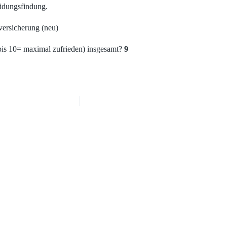
eidungsfindung.
ersicherung (neu)
bis 10= maximal zufrieden) insgesamt?
9