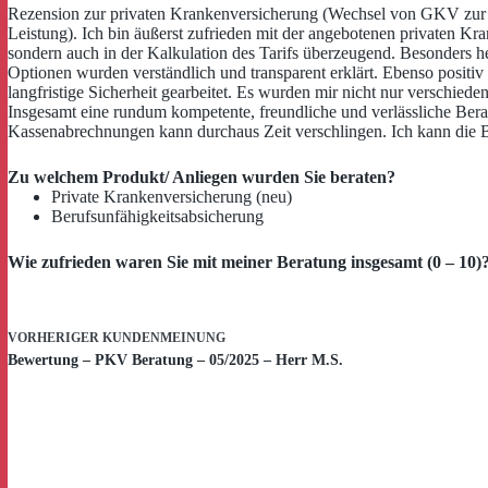
Rezension zur privaten Krankenversicherung (Wechsel von GKV zur P
Leistung). Ich bin äußerst zufrieden mit der angebotenen privaten K
sondern auch in der Kalkulation des Tarifs überzeugend. Besonders h
Optionen wurden verständlich und transparent erklärt. Ebenso positi
langfristige Sicherheit gearbeitet. Es wurden mir nicht nur verschied
Insgesamt eine rundum kompetente, freundliche und verlässliche Berat
Kassenabrechnungen kann durchaus Zeit verschlingen. Ich kann die 
Zu welchem Produkt/ Anliegen wurden Sie beraten?
Private Krankenversicherung (neu)
Berufsunfähigkeitsabsicherung
Wie zufrieden waren Sie mit meiner Beratung insgesamt (0 – 10)
VORHERIGER
KUNDENMEINUNG
Bewertung – PKV Beratung – 05/2025 – Herr M.S.