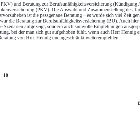
KV) und Beratung zur Berufsunfähigkeitsversicherung (Kündigung Alt
rankenversicherung (PKV). Die Auswahl und Zusammenstellung des Tarif
ervorzuheben ist die passgenaue Beratung – es wurde sich viel Zeit g
v war die Beratung zur Berufsunfähigkeitsversicherung (BU). Auch hie
ene Szenarien aufgezeigt, sondern auch sinnvolle Empfehlungen ausgespr
ung, bei der man sich gut aufgehoben fühlt, wenn auch Herr Hennig eine
Beratung von Hrn. Hennig uneingeschränkt weiterempfehlen.
? 10
B