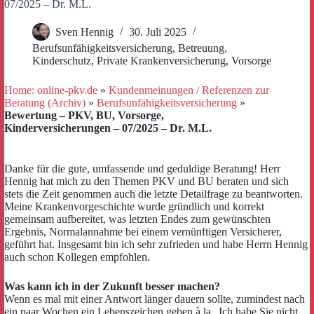
07/2025 – Dr. M.L.
Sven Hennig
30. Juli 2025
Berufsunfähigkeitsversicherung
,
Betreuung
,
Kinderschutz
,
Private Krankenversicherung
,
Vorsorge
Home: online-pkv.de
»
Kundenmeinungen / Referenzen zur
Beratung (Archiv)
»
Berufsunfähigkeitsversicherung
»
Bewertung – PKV, BU, Vorsorge,
Kinderversicherungen – 07/2025 – Dr. M.L.
Danke für die gute, umfassende und geduldige Beratung! Herr
Hennig hat mich zu den Themen PKV und BU beraten und sich
stets die Zeit genommen auch die letzte Detailfrage zu beantworten.
Meine Krankenvorgeschichte wurde gründlich und korrekt
gemeinsam aufbereitet, was letzten Endes zum gewünschten
Ergebnis, Normalannahme bei einem vernünftigen Versicherer,
geführt hat. Insgesamt bin ich sehr zufrieden und habe Herrn Hennig
auch schon Kollegen empfohlen.
Was kann ich in der Zukunft besser machen?
Wenn es mal mit einer Antwort länger dauern sollte, zumindest nach
ein paar Wochen ein Lebenszeichen geben à la „Ich habe Sie nicht