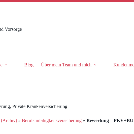
nd Vorsorge
ge
Blog
Über mein Team und mich
Kundenme
erung
,
Private Krankenversicherung
 (Archiv)
»
Berufsunfähigkeitsversicherung
»
Bewertung – PKV+BU B