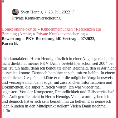
B.
Sven Hennig
28. Juli 2022
Private Krankenversicherung
Home: online-pkv.de
»
Kundenmeinungen / Referenzen zur
Beratung (Archiv)
»
Private Krankenversicherung
»
Bewertung – PKV Betreuung ldf. Vertrag – 07/2022,
Karen B.
“Ich kontaktierte Herrn Hennig kürzlich in einer Angelegenheit, die
nicht direkt mit meiner PKV [Anm. besteht hier schon seit 2004 bei
mir] zu tun hatte, denn ich benötigte einen Bescheid, den er gar nicht
ausstellen konnte. Dennoch bemühte er sich, mir zu helfen. In einem
persönlichen Gespräch erklärte er mir die mögliche Vorgehensweise
und versorgte mich dann sogar mit zusätzlichen Informationen und
Dokumenten, die super hilfreich waren. Ich war wieder mal
begeistert: Von der Kompetenz, Freundlichkeit und Hilfsbereitschaft.
Das Anliegen fiel nicht in Herrn Hennigs Verantwortungsbereich
und dennoch hat er sich sehr bemüht mir zu helfen. Das nenne ich
„den Kunden in den Mittelpunkt stellen“ Vielen Dank nochmal
dafür!”