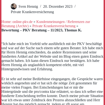
Sven Hennig
20. Dezember 2023
Private Krankenversicherung
Home: online-pkv.de
»
Kundenmeinungen / Referenzen zur
Beratung (Archiv)
»
Private Krankenversicherung
»
Bewertung – PKV Beratung – 11/2023, Thomas K.
“Ich habe mich im Vorfeld sehr ausführlich mit der PKV beschäftigt
und war auf der Suche nach einem sehr guten Berater. Ich habe mich
für Herrn Hennig entschieden, da andere Rezensionen und seine
fundierten Artikel auf der Website und im Blog einen guten Eindruck
gemacht haben. Ich kann diesen Eindruck nur bestätigen. Ich habe
Herrn Hennig als unglaublich kompetent erlebt, mit viel
Hintergrundwissen und Erfahrung.
Er ist sehr auf meine Bedürfnisse eingegangen, die Gespräche waren
wirklich angenehm und er hat sich die nötige Zeit genommen für
meine vielen Fragen. Bei Entscheidungen hat er mir die
Hintergründe und die pro/contra klar erläutert, so dass ich selber eine
fundierte Entscheidung treffen konnte. Durch meine private Situation
war ich etwas unter Zeitdruck den Prozess abzuschließen und Herr
Hennig hat das möglich gemacht, indem er zB sogar am