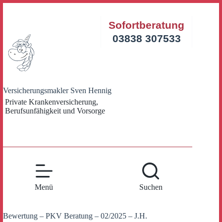
Zum
Inhalt
Sofortberatung
springen
03838 307533
Versicherungsmakler Sven Hennig
Private Krankenversicherung,
Berufsunfähigkeit und Vorsorge
Menü
Suchen
Bewertung – PKV Beratung – 02/2025 – J.H.