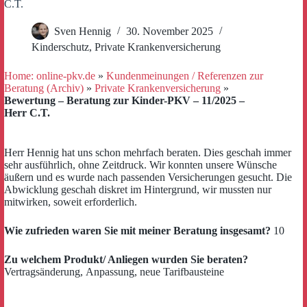
C.T.
Sven Hennig
30. November 2025
Kinderschutz
,
Private Krankenversicherung
Home: online-pkv.de
»
Kundenmeinungen / Referenzen zur
Beratung (Archiv)
»
Private Krankenversicherung
»
Bewertung – Beratung zur Kinder-PKV – 11/2025 –
Herr C.T.
Herr Hennig hat uns schon mehrfach beraten. Dies geschah immer
sehr ausführlich, ohne Zeitdruck. Wir konnten unsere Wünsche
äußern und es wurde nach passenden Versicherungen gesucht. Die
Abwicklung geschah diskret im Hintergrund, wir mussten nur
mitwirken, soweit erforderlich.
Wie zufrieden waren Sie mit meiner Beratung insgesamt?
10
Zu welchem Produkt/ Anliegen wurden Sie beraten?
Vertragsänderung, Anpassung, neue Tarifbausteine