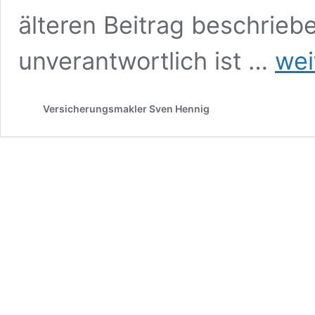
älteren Beitrag beschrie
Jetzt
unverantwortlich ist …
wei
noch
schnell
den
Versicherungsmakler Sven Hennig
Berufsun
beantra
oder
doch
warten?