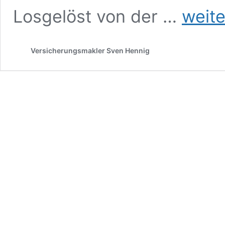
Die
Losgelöst von der …
weite
Versicherungs
die
tausende
Versicherungsmakler Sven Hennig
Euro
Provision
kassieren…