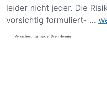
leider nicht jeder. Die Ris
BU
vorsichtig formuliert- …
we
Aktio
oder
doch
Versicherungsmakler Sven Hennig
eine
„norm
Risik